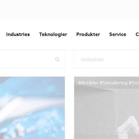
Industries
Teknologier
Produkter
Service
C
Industrier
Nulstil alle filtre
#Artikler #Simulering #So