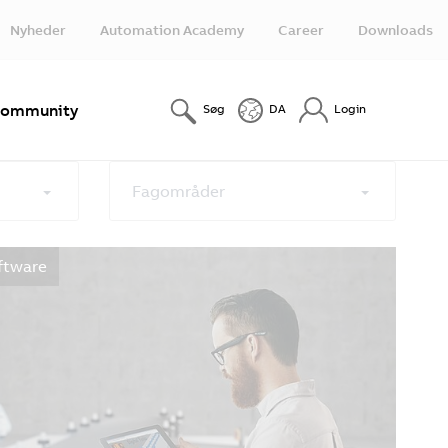
Nyheder
Automation Academy
Career
Downloads
ommunity
Søg
DA
Login
Fagområder
ftware