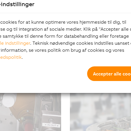
indstillinger
 cookies for at kunne optimere vores hjemmeside til dig, til
e og til integration af sociale medier. Klik på "Accepter alle
ve samtykke til denne form for databehandling eller foretage
le indstillinger
. Teknisk nødvendige cookies indstilles uanset d
 cleaning vehicles to
Where quality and com
information, se vores politik om brug af cookies og vores
oduktTransport
es the job efficiently and
hedspolitik
.
26/10/2021
| 4m
Digital transformation p
#Automation #Succeshist
pharmaceutical producers
Accepter alle coo
performance and usabilit