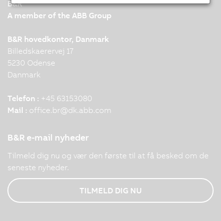
B&R
A member of the ABB Group
B&R hovedkontor, Danmark
Billedskaerervej 17
5230 Odense
Danmark
Telefon :
+45 63153080
Mail :
office.br
@
dk.abb.com
B&R e-mail nyheder
Tilmeld dig nu og vær den første til at få besked om de
seneste nyheder.
TILMELD DIG NU