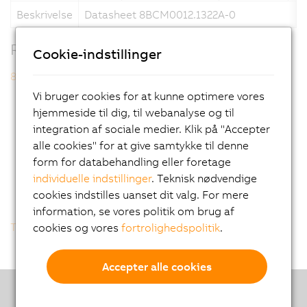
Beskrivelse
Datasheet 8BCM0012.1322A-0
Relaterede produkter
Cookie-indstillinger
8BCM0012.1322A-0
Vi bruger cookies for at kunne optimere vores
hjemmeside til dig, til webanalyse og til
integration af sociale medier. Klik på "Accepter
alle cookies" for at give samtykke til denne
form for databehandling eller foretage
individuelle indstillinger
. Teknisk nødvendige
cookies indstilles uanset dit valg. For mere
information, se vores politik om brug af
Tilbage til listen
cookies og vores
fortrolighedspolitik
.
Accepter alle cookies