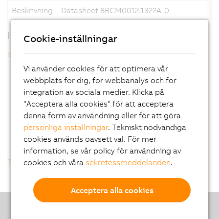
Beskrivning
Datasheet 8BCM0012.1322A-0
Relaterade produkter
Cookie-inställningar
8BCM0012.1322A-0
Vi använder cookies för att optimera vår
webbplats för dig, för webbanalys och för
integration av sociala medier. Klicka på
"Acceptera alla cookies" för att acceptera
denna form av användning eller för att göra
personliga inställningar
. Tekniskt nödvändiga
cookies används oavsett val. För mer
information, se vår policy för användning av
Tillbaka till listan
cookies och våra
sekretessmeddelanden
.
Acceptera alla cookies