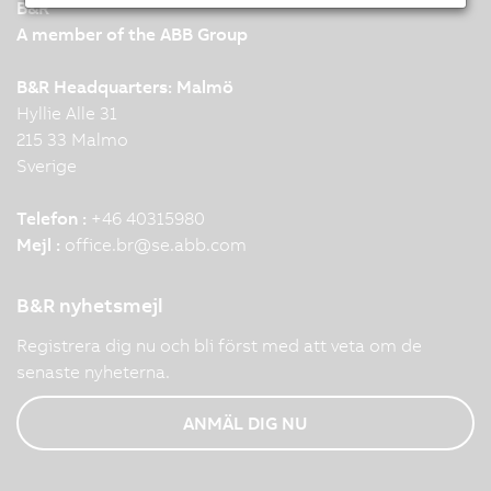
B&R
A member of the ABB Group
B&R Headquarters: Malmö
Hyllie Alle 31
215 33 Malmo
Sverige
Telefon :
+46 40315980
Mejl :
office.br
@
se.abb.com
B&R nyhetsmejl
Registrera dig nu och bli först med att veta om de
senaste nyheterna.
ANMÄL DIG NU