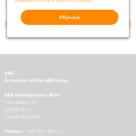
zásadách ochrany osobních údajů
.
8GP70-090hh007klmm
8GP70-090hh010klmm
Přijmout
Nahrát více
Zpět k seznamu
B&R
A member of the ABB Group
B&R Headquarters: Brno
Stranskeho 39
616 00 Brno
Česká republika
Telefon :
+420 541 420 311