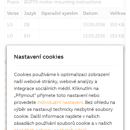
Popis
8GP70 motor mounting instructions
Verze
Jazyk
Operační systém
Datum
Velikost
1.0
DE
13.05.2016
153 KB
1.0
EN
13.05.2016
153 KB
Popis
8GP70 motor mounting instructions
Nastavení cookies
Odpovídající produkty
8GP70-070hh003klmm
8GP70-070hh004klmm
Cookies používáme k optimalizaci zobrazení
8GP70-070hh005klmm
8GP70-070hh007klmm
naší webové stránky, webové analýzy a
8GP70-070hh010klmm
8GP70-070hh012klmm
integrace sociálních médií. Kliknutím na
8GP70-070hh015klmm
8GP70-070hh016klmm
„Přijmout“ přijmete toto nastavení nebo
8GP70-070hh020klmm
8GP70-070hh025klmm
provedete
individuální nastavení
. Bez ohledu na
8GP70-070hh035klmm
8GP70-070hh040klmm
výběr se nastavují technicky nezbytné soubory
8GP70-070hh050klmm
8GP70-070hh070klmm
cookie. Další informace najdete v našich
8GP70-070hh100klmm
8GP70-090hh003klmm
zásadách používání souborů cookie a v našich
8GP70-090hh004klmm
8GP70-090hh005klmm