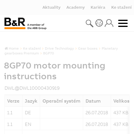
Aktuality
Academy
Kariéra
Ke stažení
Home
Ke stažení
Drive Technology
Gear boxes
Planetary
gearboxes Premium
8GP70
8GP70 motor mounting
instructions
DWL@DWL10000430919
Verze
Jazyk
Operační systém
Datum
Velikost
1.1
DE
26.07.2018
437 KB
1.1
EN
26.07.2018
437 KB