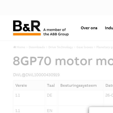
Over ons
Indu
Home
Downloads
Drive Technology
Gear boxes
Planetary 
8GP70 motor mou
DWL@DWL10000430919
Versie
Taal
Besturingssysteem
Da
1.1
DE
26-
1.1
EN
26-