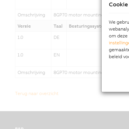
Cookie 
Omschrijving
8GP70 motor mounting instruction
We gebrui
Versie
Taal
Besturingssysteem
Da
webanalys
om deze 
1.0
DE
13-
instellin
gemaakte 
1.0
EN
13-
beleid vo
Omschrijving
8GP70 motor mounting instruction
Terug naar overzicht