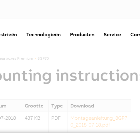
strieën
Technologieën
Producten
Service
Com
gearboxes Premium
8GP70
nting instruction
tum
Grootte
Type
Download
07-2018
437 KB
PDF
Montageanleitung_8GP7
0_2018-07-18.pdf
07-2018
437 KB
PDF
Montageanleitung_8GP7