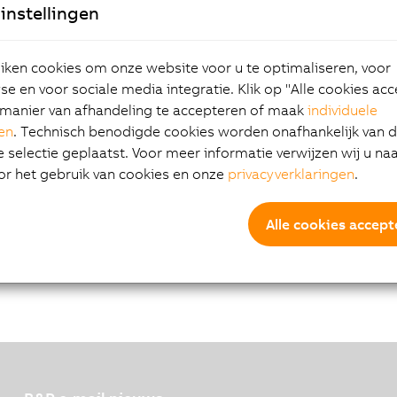
0_2018-07-18.pdf
instellingen
s
ken cookies om onze website voor u te optimaliseren, voor
tum
Grootte
Type
Download
e en voor sociale media integratie. Klik op "Alle cookies ac
manier van afhandeling te accepteren of maak
individuele
05-2016
153 KB
PDF
Motoranbau-Anleitung_8
gen
. Technisch benodigde cookies worden onafhankelijk van 
GP70_V1.0.pdf
selectie geplaatst. Voor meer informatie verwijzen wij u na
05-2016
153 KB
PDF
motor-mounting-instruc
or het gebruik van cookies en onze
privacyverklaringen
.
tion_8GP70_V1.0.pdf
s
Alle cookies accept