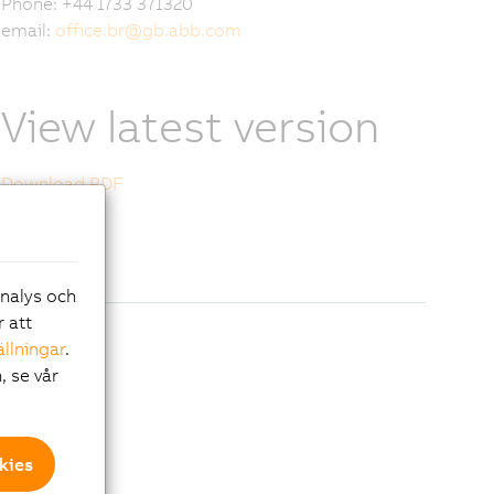
Phone: +44 1733 371320
email:
office.br
@
gb.abb.com
View latest version
Download PDF
analys och
r att
ällningar
.
, se vår
kies