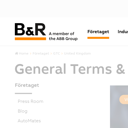
Företaget
Indu
Home
Företaget
GTC
United Kingdom
General Terms &
Företaget
Press Room
Blog
AutoMates