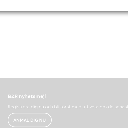
B&R nyhetsmejl
Registrera dig nu och bli först med att veta om de senas
ANMÄL DIG NU