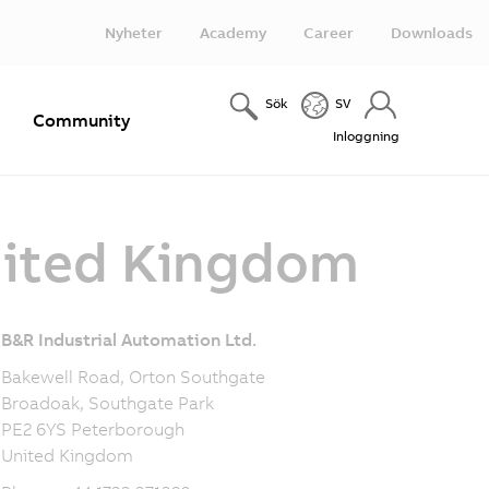
Nyheter
Academy
Career
Downloads
Sök
SV
e
Community
Inloggning
nited Kingdom
B&R Industrial Automation Ltd.
Bakewell Road, Orton Southgate
Broadoak, Southgate Park
PE2 6YS Peterborough
United Kingdom