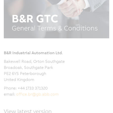
B&R Industrial Automation Ltd.
Bakewell Road, Orton Southgate
Broadoak, Southgate Park
PE2 6YS Peterborough
United Kingdom
Phone: +44 1733 371320
email:
office.br
@
gb.abb.com
View latest version