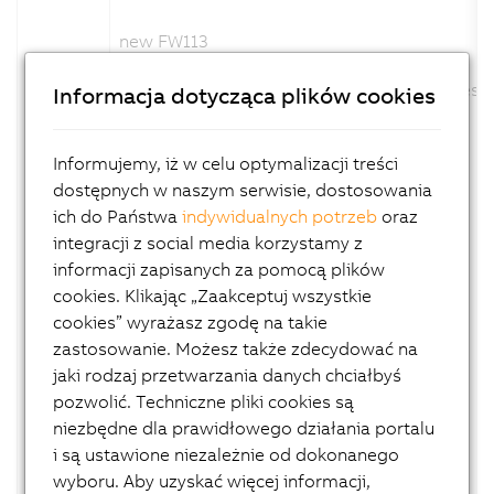
new FW113
various optimisations
optimization of the firmware update process
Informacja dotycząca plików cookies
new help
Channel description changed: No
Configuration description changed: No
Informujemy, iż w celu optymalizacji treści
Firmware changed: Yes
dostępnych w naszym serwisie, dostosowania
ich do Państwa
indywidualnych potrzeb
oraz
Version 1.5.0.x:
integracji z social media korzystamy z
informacji zapisanych za pomocą plików
new FW111
cookies. Klikając „Zaakceptuj wszystkie
various optimisations
cookies” wyrażasz zgodę na takie
status led adapted blink code
zastosowanie. Możesz także zdecydować na
support C-mount variant
jaki rodzaj przetwarzania danych chciałbyś
new help
pozwolić. Techniczne pliki cookies są
Channel description changed: No
niezbędne dla prawidłowego działania portalu
Configuration description changed: No
Firmware changed: Yes
i są ustawione niezależnie od dokonanego
wyboru. Aby uzyskać więcej informacji,