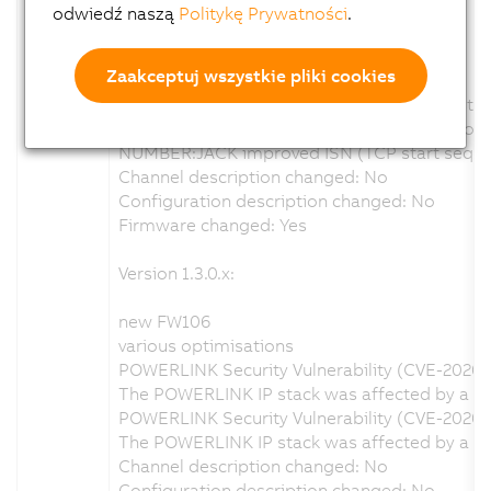
Version 1.4.0.x:
odwiedź naszą
Politykę Prywatności
.
new FW110
Zaakceptuj wszystkie pliki cookies
various optimisations
Focus mm calculation wrong at greater dista
Log entrys when calibration enabled and no val
NUMBER:JACK improved ISN (TCP start sequen
Channel description changed: No
Configuration description changed: No
Firmware changed: Yes
Version 1.3.0.x:
new FW106
various optimisations
POWERLINK Security Vulnerability (CVE-2020-
The POWERLINK IP stack was affected by a sec
POWERLINK Security Vulnerability (CVE-2020-
The POWERLINK IP stack was affected by a sec
Channel description changed: No
Configuration description changed: No