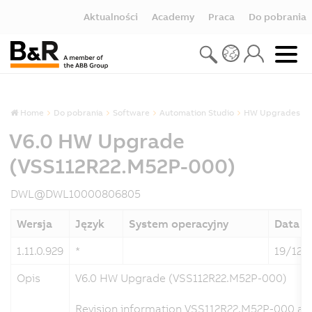
Aktualności
Academy
Praca
Do pobrania
Home
Do pobrania
Software
Automation Studio
HW Upgrades
V6.0 HW Upgrade
(VSS112R22.M52P-000)
DWL@DWL10000806805
Wersja
Język
System operacyjny
Data
1.11.0.929
*
19/12/
Opis
V6.0 HW Upgrade (VSS112R22.M52P-000)
Revision information VSS112R22.M52P-000 an