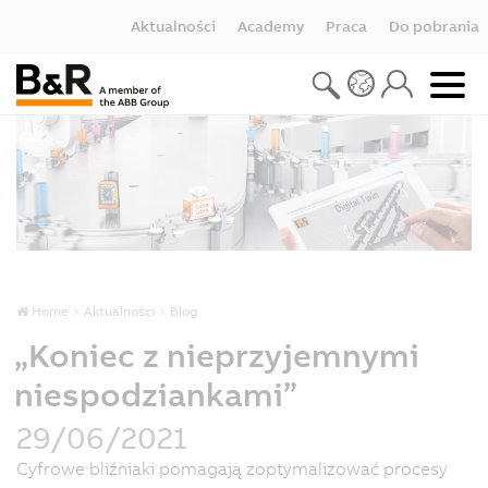
Aktualności
Academy
Praca
Do pobrania
Home
Aktualności
Blog
„Koniec z nieprzyjemnymi
niespodziankami”
29/06/2021
Cyfrowe bliźniaki pomagają zoptymalizować procesy