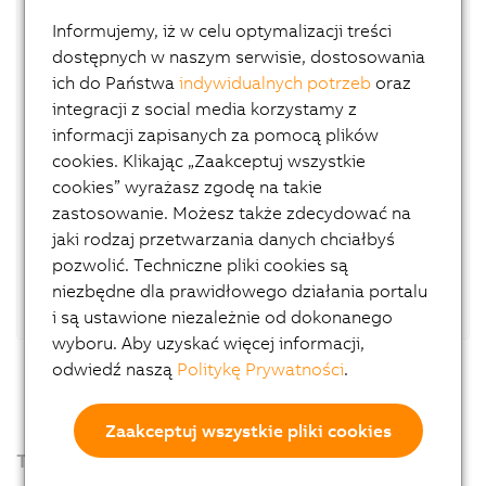
Informujemy, iż w celu optymalizacji treści
Cyfrowe bliźniaki bazują na modelach
dostępnych w naszym serwisie, dostosowania
symulacyjnych, którym przypisano wszystkie
ich do Państwa
indywidualnych potrzeb
oraz
cechy i funkcje prawdziwej maszyny – od
integracji z social media korzystamy z
fizycznych właściwości użytych materiałów aż
informacji zapisanych za pomocą plików
do czujników maszyny, a także wszystkich
cookies. Klikając „Zaakceptuj wszystkie
ruchów i właściwości dynamicznych
cookies” wyrażasz zgodę na takie
rzeczywistej maszyny. Niewydolność i awarie
zastosowanie. Możesz także zdecydować na
mogą być wcześnie zidentyfikowane i
jaki rodzaj przetwarzania danych chciałbyś
skorygowane w celu optymalizacji
pozwolić. Techniczne pliki cookies są
dyspozycyjności i wydajności maszyny. Czytaj
niezbędne dla prawidłowego działania portalu
więcej o korzyściach stosowania
symulacji
.
i są ustawione niezależnie od dokonanego
wyboru. Aby uzyskać więcej informacji,
odwiedź naszą
Politykę Prywatności
.
Zaakceptuj wszystkie pliki cookies
Tagi