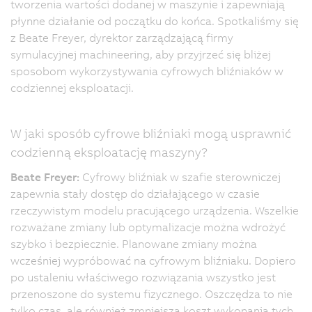
tworzenia wartości dodanej w maszynie i zapewniają
płynne działanie od początku do końca. Spotkaliśmy się
z Beate Freyer, dyrektor zarządzającą firmy
symulacyjnej machineering, aby przyjrzeć się bliżej
sposobom wykorzystywania cyfrowych bliźniaków w
codziennej eksploatacji.
W jaki sposób cyfrowe bliźniaki mogą usprawnić
codzienną eksploatację maszyny?
Beate Freyer:
Cyfrowy bliźniak w szafie sterowniczej
zapewnia stały dostęp do działającego w czasie
rzeczywistym modelu pracującego urządzenia. Wszelkie
rozważane zmiany lub optymalizacje można wdrożyć
szybko i bezpiecznie. Planowane zmiany można
wcześniej wypróbować na cyfrowym bliźniaku. Dopiero
po ustaleniu właściwego rozwiązania wszystko jest
przenoszone do systemu fizycznego. Oszczędza to nie
tylko czas, ale również zmniejsza koszt wykonania tych