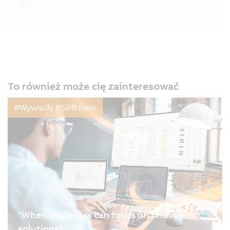
To również może cię zainteresować
#Wywiady #Software
"When engineers can focus on finding
solutions"