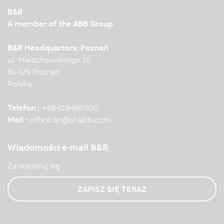
further developed over the years. Product Manager
B&R
Andreas…
A member of the ABB Group
B&R Headquarters: Poznań
ul. Malachowskiego 10
61-129 Poznan
Polska
Telefon :
+48 618460500
Mail :
office.br
@
pl.abb.com
Wiadomości e-mail B&R
Zarejestruj się
ZAPISZ SIĘ TERAZ