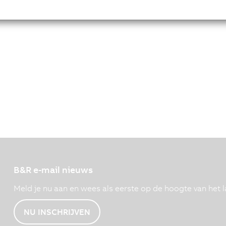
B&R e-mail nieuws
Meld je nu aan en wees als eerste op de hoogte van het l
NU INSCHRIJVEN