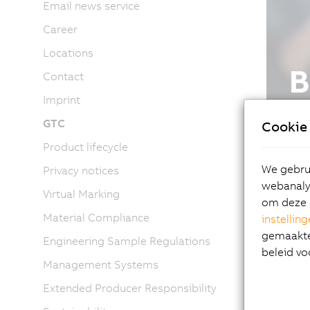
Email news service
Career
Locations
Contact
Imprint
GTC
Cookie 
Product lifecycle
We gebrui
Privacy notices
webanalys
Virtual Marking
om deze 
Material Compliance
instellin
gemaakte 
Engineering Sample Regulations
beleid vo
Management Systems
Extended Producer Responsibility