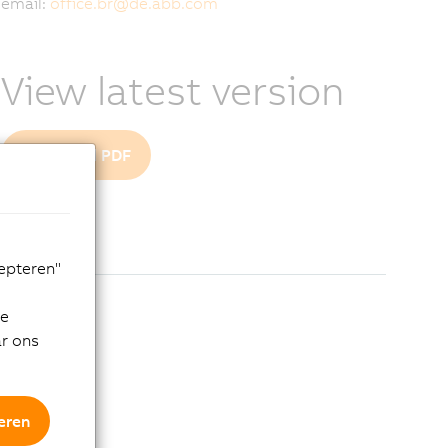
email:
office.br
@
de.abb.com
View latest version
Download PDF
cepteren"
de
ar ons
eren