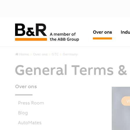
Over ons
Indu
Home
Over ons
GTC
Germany
General Terms &
Over ons
Press Room
Blog
AutoMates