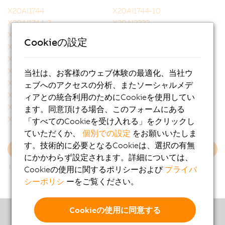
X20AI1744
X20AI1744-10
X20AI1744-3
X20AI2222
X20AI2237
X20AI2322
Cookieの設定
X20AI2437
X20AI2438
X20AI2622
X20AI2632
X20AI2632-1
X20AI2636
当社は、お客様のウェブ体験の最適化、当社ウ
X20AI4222
X20AI4322
ェブへのアクセスの分析、またソーシャルメデ
X20AI4622
X20AI4632
ィアとの統合利用のためにCookieを使用してい
X20AI4632-1
X20AI4636
ます。同意頂ける場合、このフォームにある
X20AI8221
X20AI8321
「すべてのCookieを受け入れる」をクリックし
ていただくか、
個別での設定
をお願いいたしま
す。技術的に必要となるCookieは、選択の有無
さらに読み込む
にかかわらず設定されます。詳細については、
リストに戻る
Cookieの使用に関するポリシーおよび
プライバ
シーポリシ
ーをご覧ください。
Cookieの使用に同意する