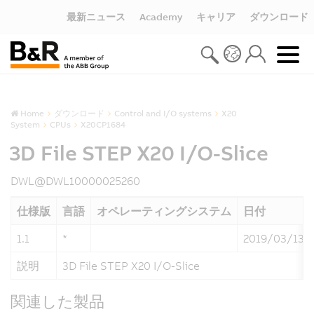
最新ニュース
Academy
キャリア
ダウンロード
Home
ダウンロード
Control and I/O systems
X20
System
CPUs
X20CP1684
3D File STEP X20 I/O-Slice
DWL@DWL10000025260
仕様版
言語
オペレーティングシステム
日付
1.1
*
2019/03/13
説明
3D File STEP X20 I/O-Slice
関連した製品