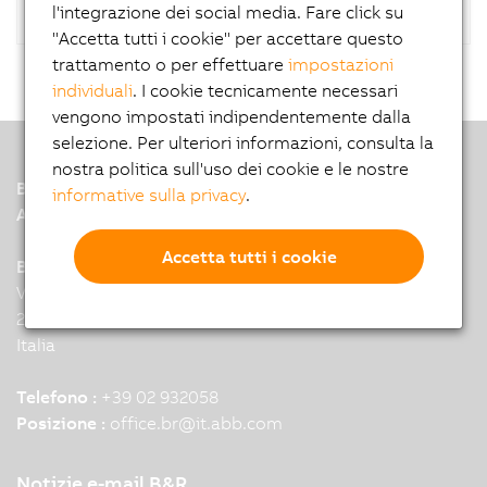
l'integrazione dei social media. Fare click su
"Accetta tutti i cookie" per accettare questo
trattamento o per effettuare
impostazioni
individuali
. I cookie tecnicamente necessari
vengono impostati indipendentemente dalla
selezione. Per ulteriori informazioni, consulta la
nostra politica sull'uso dei cookie e le nostre
B&R
informative sulla privacy
.
A member of the ABB Group
Accetta tutti i cookie
B&R Headquarters: Milano
Via Ruggero Leoncavallo 1
20031 Cesate
Italia
Telefono :
+39 02 932058
Posizione :
office.br
@
it.abb.com
Notizie e-mail B&R