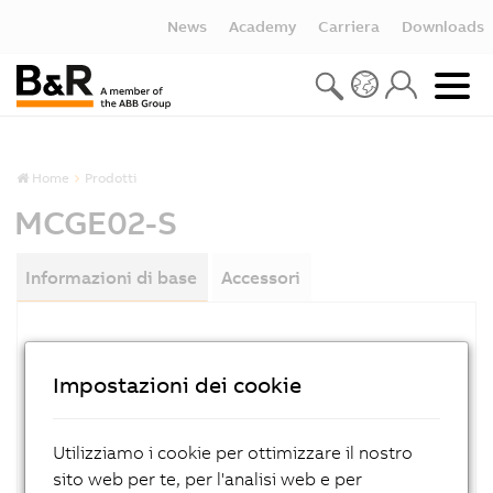
News
Academy
Carriera
Downloads
Home
Prodotti
MCGE02-S
Informazioni di base
Accessori
NUMERO MATERIALE:
MCGE02-S
Impostazioni dei cookie
DESCRIZIONE:
MINI BASIC UNIT
Utilizziamo i cookie per ottimizzare il nostro
sito web per te, per l'analisi web e per