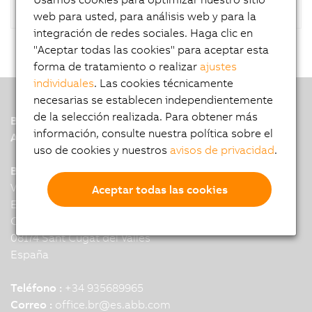
web para usted, para análisis web y para la
integración de redes sociales. Haga clic en
"Aceptar todas las cookies" para aceptar esta
forma de tratamiento o realizar
ajustes
individuales
. Las cookies técnicamente
necesarias se establecen independientemente
de la selección realizada. Para obtener más
B&R
información, consulte nuestra política sobre el
A member of the ABB Group
uso de cookies y nuestros
avisos de privacidad
.
B&R Headquarters: Barcelona
Vallsolana Garden Business Park,
Aceptar todas las cookies
Edificio Kibo,
Cami de Can Camps, 17-19
08174 Sant Cugat del Valles
España
Teléfono :
+34 935689965
Correo :
office.br
@
es.abb.com