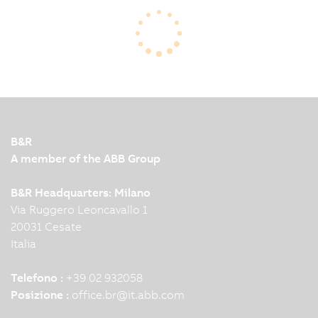
For mass producing plastic parts, injection
molding is king. For rapid prototypping, nothing
beats a 3D printer. If your requirements fall
somewhere inetween, you'll have to make some
compromises. Or will you?
B&R
A member of the ABB Group
B&R Headquarters: Milano
Via Ruggero Leoncavallo 1
20031 Cesate
Italia
Telefono :
+39 02 932058
Posizione :
office.br
@
it.abb.com