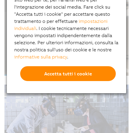
and manufacturers how to transform uncertain
#PersonalizzazioneDiMassa
l'integrazione dei social media. Fare click su
times and shifting consumer behavior into their
"Accetta tutti i cookie" per accettare questo
competitive advantage. Here we've collected some
trattamento o per effettuare
impostazioni
of the best highlights for your viewing pleasure.
individuali
. I cookie tecnicamente necessari
vengono impostati indipendentemente dalla
selezione. Per ulteriori informazioni, consulta la
nostra politica sull'uso dei cookie e le nostre
informative sulla privacy
.
Strong like metal, ready on demand
Accetta tutti i cookie
11/10/2022
| 4m
Roboze brings 3D printing of super polymers and
#Articoli #Simulazione #Software
composites to the shop floor for industrial
production.