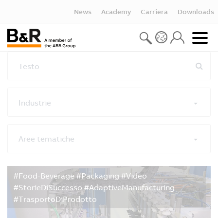
News
Academy
Carriera
Downloads
Testo
Industrie
Aree tematiche
Reimposta tutti i filtri
#Food-Beverage #Packaging #Video
#StorieDiSuccesso #AdaptiveManufacturing
#TrasportoDiProdotto