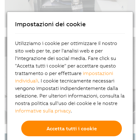
"A perfect fit"
Impostazioni dei cookie
10/03/2021
| 4m
An economical approach to modernization is
Utilizziamo i cookie per ottimizzare il nostro
#Automotive #Articoli #MotionControl
retrofitting. Twenty years ago, Dieter Burri went
sito web per te, per l'analisi web e per
#TrasportoDiProdotto #SmartFactory
into business retrofitting machine tools. To
l'integrazione dei social media. Fare click su
automate his machines, he relies on B&R's
"Accetta tutti i cookie" per accettare questo
portfolio of scalable hardware and software.
trattamento o per effettuare
impostazioni
individuali
. I cookie tecnicamente necessari
vengono impostati indipendentemente dalla
selezione. Per ulteriori informazioni, consulta la
nostra politica sull'uso dei cookie e le nostre
informative sulla privacy
.
A new era of productivity
27/01/2021
| 3m
Accetta tutti i cookie
Today's plants and machinery take up a lot of
#Automazione #StorieDiSuccesso