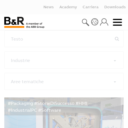
News
Academy
Carriera
Downloads
Testo
Industrie
Aree tematiche
Reimposta tutti i filtri
#Packaging #StorieDiSuccesso #HMI
#IndustrialPC #Software