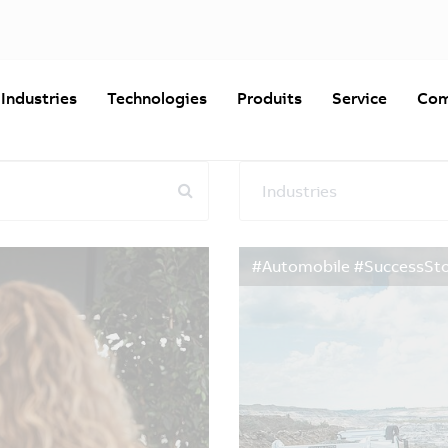
Industries
Technologies
Produits
Service
Com
Industries
Réinitialiser les filtres
#Automobile #SuccessSto