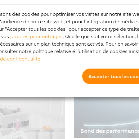
isons des cookies pour optimiser vos visites sur notre site w
"À ma connaissance, a
l‘audience de notre site web, et pour l‘intégration de média s
telle flexibilité et une
ur "Accepter tous les cookies" pour accepter ce type de trai
30/08/2021
| 5m
z vos
propres paramétrages
. Quelle que soit votre sélection, 
B&R a choisi de proposer
ur les
écessaires sur un plan technique sont activés. Pour en savoir 
#Plastique #SuccessStorie
L'expert vision Andreas Wa
onsulter notre politique relative é l‘utilisation de cookies ain
quoi consiste réellement 
 de confidentialité
.
onnage d'emballages DCM-
efficacité de ses clients
Accepter tous les coo
ées et en s’appuyant sur
Bond des performances