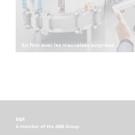
En finir avec les mauvaises surprises
29/06/2021
| 3m
Directrice de la société machineering spécialisée d
Freyer explique comment les jumeaux numériques 
fonctionnement des machines et créent de la valeu
processus de production.
B&R
A member of the ABB Group
B&R Headquarters: Lyon
Parc Technologique de Lyon
6 allee Irene Joliot-Curie