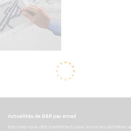
09/07/2021
| 4m
Remplacer du matériel po
une opération longue et 
automatisation et simulat
d'une machine existante 
ans la simulation, Beate
assurent le bon
r pour l'ensemble du
Actualités de B&R par email
Inscrivez-vous dès maintenant pour suivre les dernières a
S'INSCRIRE MAINTENANT