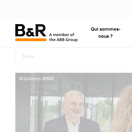
Qui sommes-
nous ?
Texte
#Updates #B&R