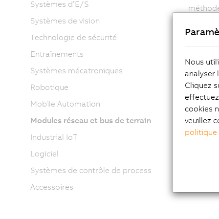
Systèmes d’E/S
méthode 
soit néc
Systèmes de vision
Paramè
Depuis q
Technologie de sécurité
charge d
Entraînements
adresses
Nous util
producti
Systèmes mécatroniques
analyser 
services
Cliquez s
Robotique
POWERLIN
effectue
que la m
Mobile Automation
cookies n
utilise 
veuillez c
Modules réseau et bus de terrain
mondiale
politique
Industrial IoT
l'enviro
final, s
Logiciel
Systèmes de contrôle de process
Accessoires