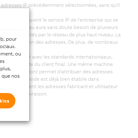
 adresses IP précédemment sélectionnées, sans qu'il
é, c'est souvent le service IP de l'entreprise qui se
a mise en réseau aura sans doute besoin de plusieurs
 être contactés par le réseau de plus haut niveau. La
eb, pour
ans l'utilisation des adresses. De plus, de nombreux
ociaux.
tement, ou
n conformité avec les standards internationaaux,
les
 ou sur le site du client final. Une même machine
plus,
ress Translation) permet d'attribuer des adresses
si que nos
e. Cette méthode est déjà bien établie dans
rer proprement les adresses fabricant et utilisateur
re après la livraison.
kies