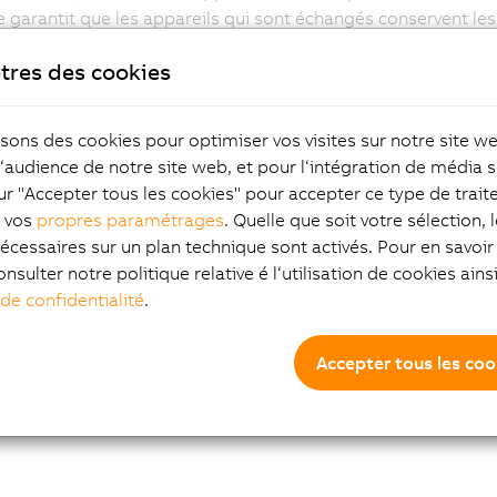
garantit que les appareils qui sont échangés conservent les
essaire de les entrer manuellement.
tres des cookies
ue le nombre d'adresses IP disponibles dans le monde est limit
'allouer ces adresses. Un ingénieur utilisant Ethernet pour l
 IP pour que les appareils et modules de sa machine puissent
isons des cookies pour optimiser vos visites sur notre site w
on en série peut entraîner un roulement encore plus rapide d
l‘audience de notre site web, et pour l‘intégration de média s
 IT sous-estiment les besoins pour ce type de services.
ur "Accepter tous les cookies" pour accepter ce type de trai
K assigne les adresses locales IP au niveau de la machine e
z vos
propres paramétrages
. Quelle que soit votre sélection, 
achine soit connectée au réseau de production du fournisseur
écessaires sur un plan technique sont activés. Pour en savoir 
toujours les mêmes adresses IP locales. La NAT (Network Add
onsulter notre politique relative é l‘utilisation de cookies ain
s à des adresses internes locales sur le réseau de la machin
 de confidentialité
.
nnement Internet. Avec POWERLINK, elle est utilisée pour sépa
ans qu'un processus à rallonge de reconfiguration soit nécessai
Accepter tous les coo