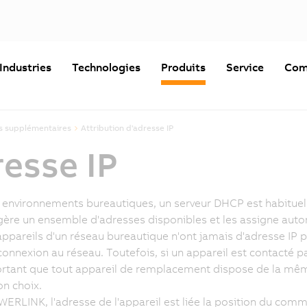
Industries
Technologies
Produits
Service
Com
s supplémentaires
Attribution d'adresse IP
resse IP
 environnements bureautiques, un serveur DHCP est habituell
gère un ensemble d'adresses disponibles et les assigne au
appareils d'un réseau bureautique n'ont jamais d'adresse IP 
onnexion au réseau. Toutefois, si un appareil est contacté par
rtant que tout appareil de remplacement dispose de la mêm
on choix.
ERLINK, l'adresse de l'appareil est liée la position du comm