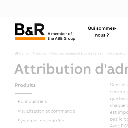
Qui sommes-
nous ?
Home
Produits
Modules réseau et bus de terrain
Information
Attribution d'ad
Produits
Dans les
serveur 
que les 
PC industriels
chaque c
Visualisation et commande
est impo
pas le b
Systèmes de contrôle
Avec POW