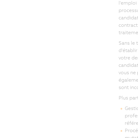
l'emploi
processu
candidat
contract
traiteme
Sans le 
d'établi
votre de
candidat
vous ne 
égalemen
sont inc
Plus par
Gesti
profes
référ
Procéd
mutat