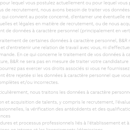
 pour lequel vous postulez actuellement ou pour lequel vous po
s de recrutement, nous avons besoin de traiter vos données à
 qui convient au poste concerné, d'entamer une éventuelle rel
uelles et légales en matière de recrutement, ou de nous acqui
nt de données à caractère personnel (principalement en vertu 
traitement de certaines données à caractère personnel, B&R n
r et d'entretenir une relation de travail avec vous, ni d'effec
mande. En ce qui concerne le traitement de vos données à ca
ure, B&R ne sera pas en mesure de traiter votre candidature
pourrez pas exercer vos droits associés si vous ne fourniss
t être rejetée si les données à caractère personnel que vou
omplètes et/ou incorrectes.
ticulièrement, nous traitons les données à caractère personne
on et acquisition de talents, y compris le recrutement, l'éva
sionnelles, la vérification des antécédents et des qualificatio
ences
ures et processus professionnels liés à l'établissement et à l
ions en interne et les licenciements/démissions