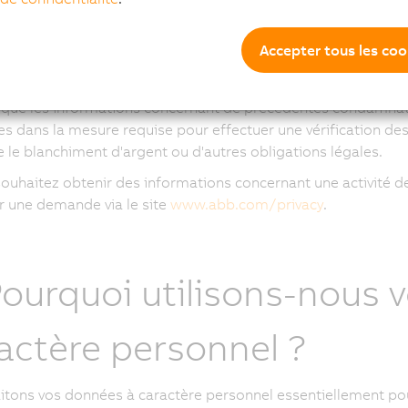
e raciale ou ethnique (par ex. si cette information est nécess
tenance syndicale (dans certains cas).
Accepter tous les coo
us procédons à une
vérification de vos antécédents
dans le 
es conformément à la législation applicable. Les
données re
s que les informations concernant de précédentes condamnati
ées dans la mesure requise pour effectuer une vérification des
e le blanchiment d'argent ou d'autres obligations légales.
souhaitez obtenir des informations concernant une activité 
r une demande via le site
www.abb.com/privacy
.
Pourquoi utilisons-nous 
actère personnel ?
itons vos données à caractère personnel essentiellement pou