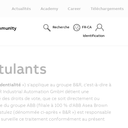
Actualités
Academy
Career
Téléchargements
Recherche
FR-CA
munity
Identification
tulants
dentialité
») s'applique au groupe B&R, c'est-à-dire à
&R Industrial Automation GmbH détient une
é des droits de vote, que ce soit directement ou
e du groupe ABB (filiale à 100 % d'ABB Asea Brown
postulez (dénommée ci-après « B&R ») est responsable
 surveille ce traitement conformément au présent