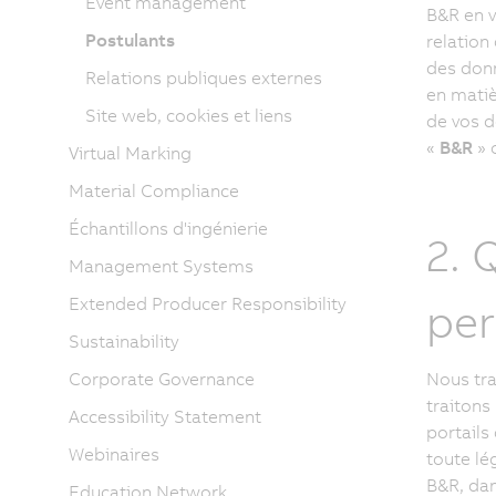
Event management
B&R en 
Postulants
relation
des don
Relations publiques externes
en matiè
Site web, cookies et liens
de vos d
«
B&R
» 
Virtual Marking
Material Compliance
Échantillons d'ingénierie
2. 
Management Systems
Extended Producer Responsibility
per
Sustainability
Corporate Governance
Nous tra
traitons
Accessibility Statement
portails
Webinaires
toute lé
B&R, dan
Education Network