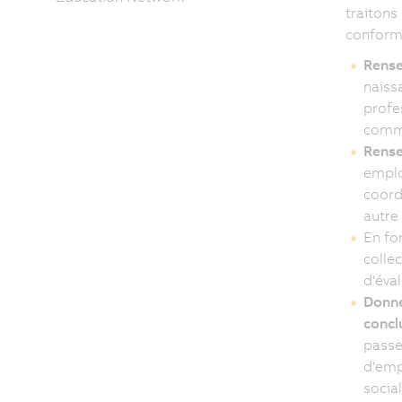
traitons
conformé
Rense
naiss
profe
commu
Rense
emplo
coord
autre
En fo
colle
d'éva
Donné
concl
passe
d'emp
socia