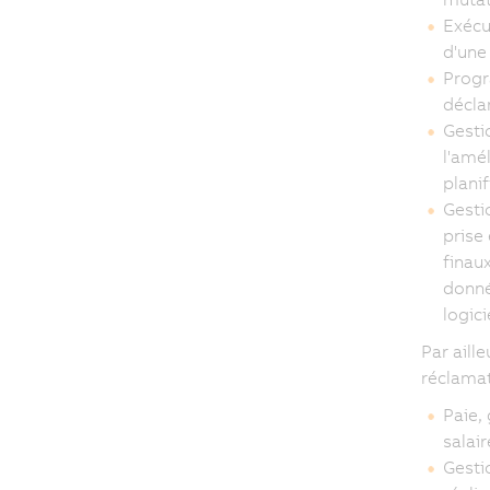
Exécut
d'une
Progr
décla
Gesti
l'amél
plani
Gesti
prise
finaux
donné
logici
Par aill
réclamat
Paie,
salai
Gesti