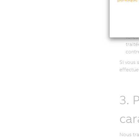
Origin
Appar
Si no
donné
telle
trait
contr
Si vous 
effectue
3. 
car
Nous tra