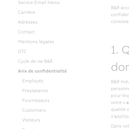
Service Email News
B&R acco
Carrière
confiden
consiste
Adresses
Contact
Mentions légales
1. 
GTC
Cycle de vie B&R
don
Avis de confidentialité
Employés
B&R Indu
personne
Prestataires
pour leq
Fournisseurs
votre «
c
qualité 
Customers
s'appliq
Visiteurs
Dans vot