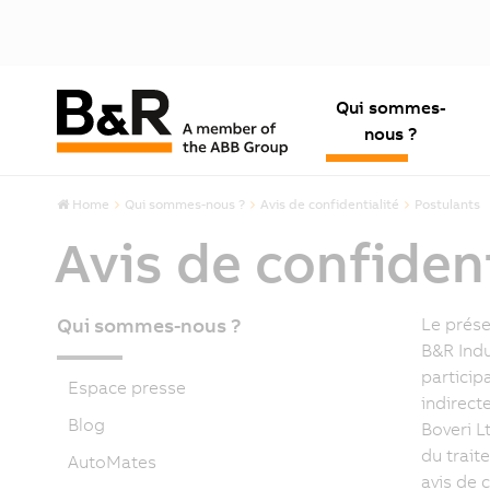
Qui sommes-
nous ?
Home
Qui sommes-nous ?
Avis de confidentialité
Postulants
Avis de confiden
Qui sommes-nous ?
Le prése
B&R Indu
particip
Espace presse
indirect
Blog
Boveri L
du trait
AutoMates
avis de c