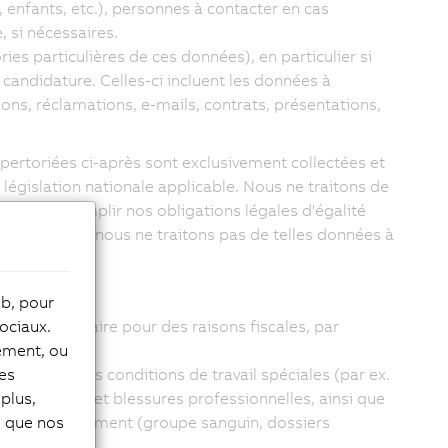
 enfants, etc.), personnes à contacter en cas
 si nécessaires.
ies particulières de ces données), en particulier si
candidature. Celles-ci incluent les données à
ns, réclamations, e-mails, contrats, présentations,
pertoriées ci-après sont exclusivement collectées et
égislation nationale applicable. Nous ne traitons de
saire pour remplir nos obligations légales d'égalité
 conséquent, nous ne traitons pas de telles données à
mple :
eb, pour
est nécessaire pour des raisons fiscales, par
ociaux.
tement, ou
dicapée, les conditions de travail spéciales (par ex.
les
 les maladies et blessures professionnelles, ainsi que
plus,
 d'un déplacement (groupe sanguin, dossiers
si que nos