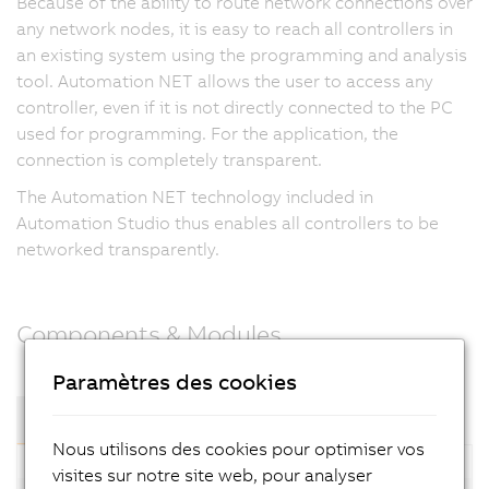
Because of the ability to route network connections over
any network nodes, it is easy to reach all controllers in
an existing system using the programming and analysis
tool. Automation NET allows the user to access any
controller, even if it is not directly connected to the PC
used for programming. For the application, the
connection is completely transparent.
The Automation NET technology included in
Automation Studio thus enables all controllers to be
networked transparently.
Components & Modules
Paramètres des cookies
Composants et modules
Nous utilisons des cookies pour optimiser vos
visites sur notre site web, pour analyser