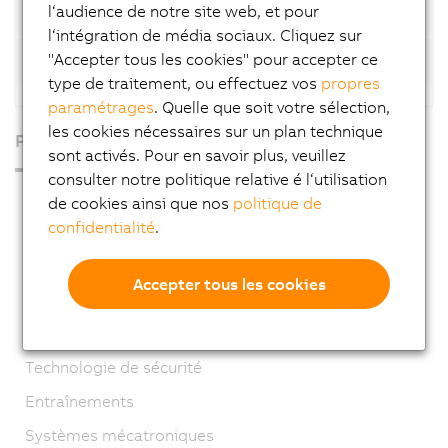
l‘audience de notre site web, et pour
Automation Net/PVI licenses
l‘intégration de média sociaux. Cliquez sur
"Accepter tous les cookies" pour accepter ce
Automation Net/PVI versions
type de traitement, ou effectuez vos
propres
paramétrages
. Quelle que soit votre sélection,
les cookies nécessaires sur un plan technique
Produits
sont activés. Pour en savoir plus, veuillez
consulter notre politique relative é l‘utilisation
PC industriels
de cookies ainsi que nos
politique de
confidentialité
.
Visualisation et commande
Systèmes de contrôle
Accepter tous les cookies
Systèmes d’E/S
Systèmes de vision
Technologie de sécurité
Entraînements
Systèmes mécatroniques