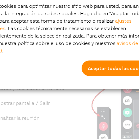
okies para optimizar nuestro sitio web para usted, para aná
a la integración de redes sociales. Haga clic en "Aceptar tod
licación de los element
para aceptar esta forma de tratamiento o realizar
ajustes
les
. Las cookies técnicamente necesarias se establecen
entemente de la selección realizada. Para obtener más info
ortantes
nuestra política sobre el uso de cookies y nuestros
avisos de
d
.
Aceptar todas las coo
ctivar / desactivar el micrófono
ctivar / desactivar la cámara
ostrar pantalla / Salir
inalizar la reunión