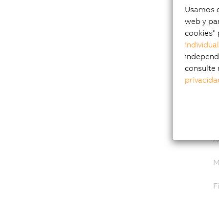
Usamos co
web y par
Exp
cookies" 
individua
independi
imp
consulte 
privacida
A
A
M
F