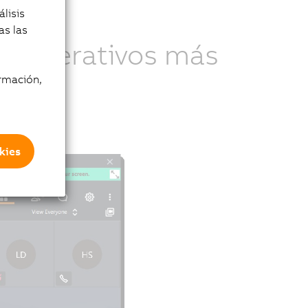
lisis
as las
os operativos más
rmación,
kies