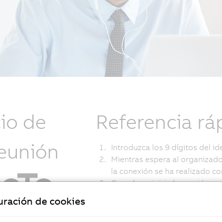
cio de
Referencia rá
reunión
Introduzca los 9 dígitos del id
Mientras espera al organizad
la conexión se ha realizado c
Cuando se inicia la reunión, 
GoToMeeting
uración de cookies