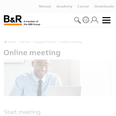
Nieuws
Academy
Career
Downloads
Home
Service
Support Portal
Online meeting
Online meeting
Start meeting