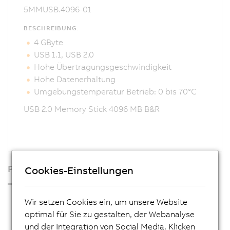
5MMUSB.4096-01
BESCHREIBUNG:
4 GByte
USB 1.1, USB 2.0
Hohe Übertragungsgeschwindigkeit
Hohe Datenerhaltung
Umgebungstemperatur Betrieb: 0 bis 70°C
USB 2.0 Memory Stick 4096 MB B&R
Produkte
Cookies-Einstellungen
Industrie PCs
Wir setzen Cookies ein, um unsere Website
optimal für Sie zu gestalten, der Webanalyse
Visualisieren und Bedienen
und der Integration von Social Media. Klicken