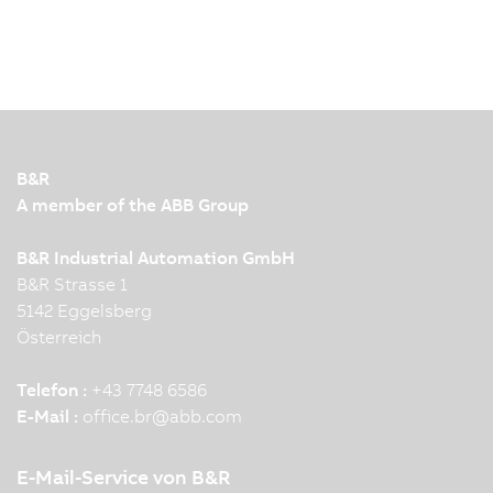
B&R
A member of the ABB Group
B&R Industrial Automation GmbH
B&R Strasse 1
5142 Eggelsberg
Österreich
Telefon :
+43 7748 6586
E-Mail :
office.br
@
abb.com
E-Mail-Service von B&R