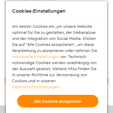
Verwandte Produkte
Cookies-Einstellungen
VSLB11300.54DP-000
VSLB11800.54DP-000
VSLB11800.54EP-000
VSLB11F00.54DP-000
VSLB11F00.54EP-000
VSLB11H00.54DP-000
Wir setzen Cookies ein, um unsere Website
VSLB11H00.54EP-000
VSLB11Q00.54CP-000
optimal für Sie zu gestalten, der Webanalyse
VSLB11Q00.54DP-000
VSLB11Q00.54EP-000
und der Integration von Social Media. Klicken
VSLB11R00.54CP-000
VSLB11R00.54DP-000
Sie auf "Alle Cookies akzeptieren", um diese
VSLB11R00.54EP-000
VSLB12300.54DP-000
Verarbeitung zu akzeptieren oder nehmen Sie
VSLB12800.54DP-000
VSLB12D00.54DP-000
individuelle Einstellungen
vor. Technisch
VSLB12F00.54DP-000
VSLB12R00.54DP-000
notwendige Cookies werden unabhängig von
VSLB13800.54DP-000
VSLB13D00.54DP-000
der Auswahl gesetzt. Weitere Infos finden Sie
in unserer Richtlinie zur Verwendung von
Cookies und in unseren
Mehr laden
Datenschutzmitteilungen
.
Zurück zur Gesamtliste
Alle Cookies akzeptieren