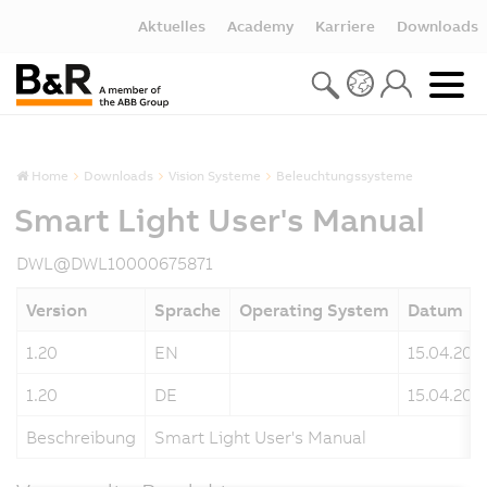
Aktuelles
Academy
Karriere
Downloads
Home
Downloads
Vision Systeme
Beleuchtungssysteme
Smart Light User's Manual
DWL@DWL10000675871
Version
Sprache
Operating System
Datum
1.20
EN
15.04.202
1.20
DE
15.04.202
Beschreibung
Smart Light User's Manual