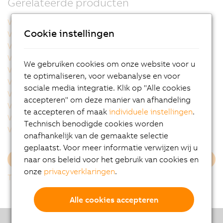
Gerelateerde producten
VSLB11300.54DP-000
VSLB11800.54DP-000
Cookie instellingen
VSLB11800.54EP-000
VSLB11F00.54DP-000
VSLB11F00.54EP-000
VSLB11H00.54DP-000
VSLB11H00.54EP-000
VSLB11Q00.54CP-000
We gebruiken cookies om onze website voor u
VSLB11Q00.54DP-000
VSLB11Q00.54EP-000
te optimaliseren, voor webanalyse en voor
VSLB11R00.54CP-000
VSLB11R00.54DP-000
sociale media integratie. Klik op "Alle cookies
VSLB11R00.54EP-000
VSLB12300.54DP-000
accepteren" om deze manier van afhandeling
VSLB12800.54DP-000
VSLB12D00.54DP-000
te accepteren of maak
individuele instellingen
.
VSLB12F00.54DP-000
VSLB12R00.54DP-000
Technisch benodigde cookies worden
VSLB13800.54DP-000
VSLB13D00.54DP-000
onafhankelijk van de gemaakte selectie
geplaatst. Voor meer informatie verwijzen wij u
naar ons beleid voor het gebruik van cookies en
Meer laden
onze
privacyverklaringen
.
Terug naar overzicht
Alle cookies accepteren