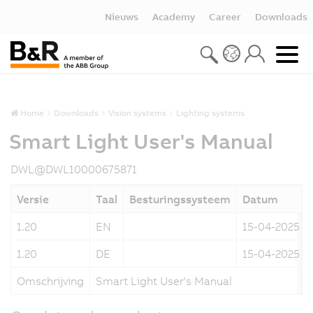
Nieuws
Academy
Career
Downloads
Home
Downloads
Vision systems
Lighting systems
Smart Light User's Manual
DWL@DWL10000675871
Versie
Taal
Besturingssysteem
Datum
1.20
EN
15-04-2025
1.20
DE
15-04-2025
Omschrijving
Smart Light User's Manual