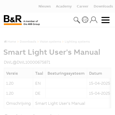
Nieuws
Academy
Career
Downloads
Home
Downloads
Vision systems
Lighting systems
Smart Light User's Manual
DWL@DWL10000675871
Versie
Taal
Besturingssysteem
Datum
1.20
EN
15-04-2025
1.20
DE
15-04-2025
Omschrijving
Smart Light User's Manual