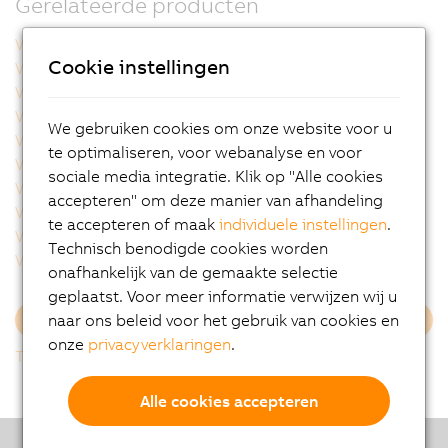
Gerelateerde producten
VSLB11300.54DP-000
VSLB11800.54DP-000
Cookie instellingen
VSLB11800.54EP-000
VSLB11F00.54DP-000
VSLB11F00.54EP-000
VSLB11H00.54DP-000
VSLB11H00.54EP-000
VSLB11Q00.54CP-000
We gebruiken cookies om onze website voor u
VSLB11Q00.54DP-000
VSLB11Q00.54EP-000
te optimaliseren, voor webanalyse en voor
VSLB11R00.54CP-000
VSLB11R00.54DP-000
sociale media integratie. Klik op "Alle cookies
VSLB11R00.54EP-000
VSLB12300.54DP-000
accepteren" om deze manier van afhandeling
VSLB12800.54DP-000
VSLB12D00.54DP-000
te accepteren of maak
individuele instellingen
.
VSLB12F00.54DP-000
VSLB12R00.54DP-000
Technisch benodigde cookies worden
VSLB13800.54DP-000
VSLB13D00.54DP-000
onafhankelijk van de gemaakte selectie
geplaatst. Voor meer informatie verwijzen wij u
naar ons beleid voor het gebruik van cookies en
Meer laden
onze
privacyverklaringen
.
Terug naar overzicht
Alle cookies accepteren