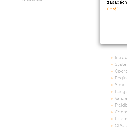
zásadách 
údajů
.
Tab
Intro
Syste
Opera
Engin
Simul
Langu
Valid
Field
Conne
Licen
OPC U