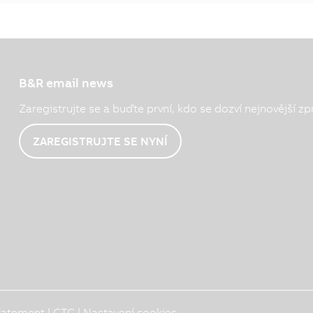
B&R email news
Zaregistrujte se a buďte první, kdo se dozví nejnovější zp
ZAREGISTRUJTE SE NYNÍ
Statement
|
GTC
|
Nastavení cookies