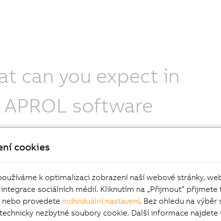
t can you expect in
 APROL software
alog?
ení cookies
led technical information and resources.
ions for optimized process automation.
používáme k optimalizaci zobrazení naší webové stránky, we
 integrace sociálních médií. Kliknutím na „Přijmout“ přijmete 
í nebo provedete
individuální nastavení
. Bez ohledu na výběr 
 technicky nezbytné soubory cookie. Další informace najdete 