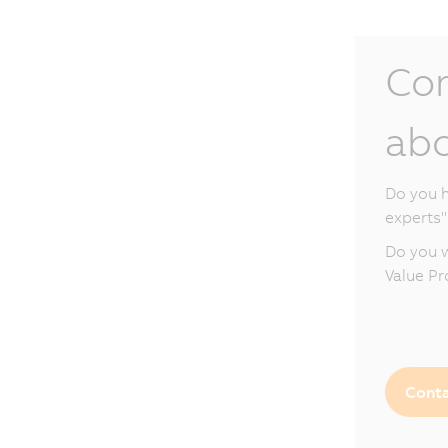
Con
ab
Do you h
experts"
Do you w
Value Pr
Conta