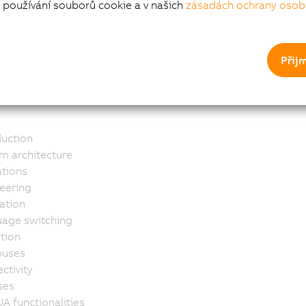
používání souborů cookie a v našich
zásadách ochrany osob
Přij
le of contents
duction
m architecture
tions
eering
ation
age switching
ation
buses
ctivity
ses
A functionalities