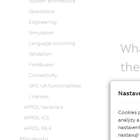
System architecture
Operations
Engineering
Simulation
Wha
Language switching
Validation
the
Fieldbuses
Connectivity
cat
OPC UA functionalities
Nastav
Licenses
Detai
APROL hardware
Solut
Cookies 
APROL ICS
analýzy a
nastaven
APROL R4.4
nastavují
Příslušenství