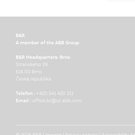
B&R
A member of the ABB Group
B&R Headquarters: Brno
Stranskeho 39
616 00 Brno
Česká republika
Telefon :
+420 541 420 311
Email :
office.br
@
cz.abb.com
© 2026 B&R |
Imprint
|
Privacy notices
|
Accessibility 