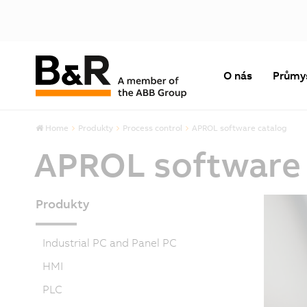
O nás
Průmy
Home
Produkty
Process control
APROL software catalog
APROL software 
Produkty
Industrial PC and Panel PC
HMI
PLC