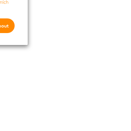
ních
mout