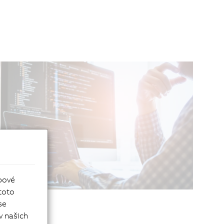
bové
toto
se
v našich