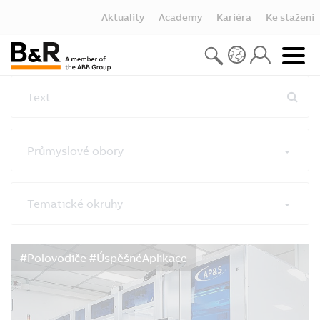
Aktuality
Academy
Kariéra
Ke stažení
Text
Průmyslové obory
Tematické okruhy
Vymazat filtry
#Polovodiče #ÚspěšnéAplikace