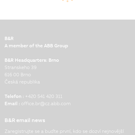
key drivers for the printing industry. Customer
requirements continue to evolve, while production
run lengths are becoming…
B&R
A member of the ABB Group
B&R Headquarters: Brno
Stranskeho 39
616 00 Brno
Česká republika
Telefon :
+420 541 420 311
Email :
office.br
@
cz.abb.com
B&R email news
Zaregistrujte se a buďte první, kdo se dozví nejnovější