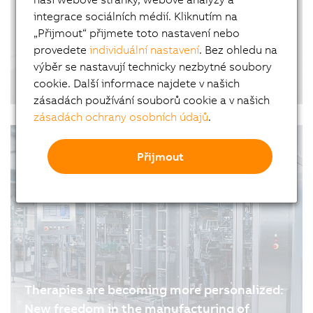
why software plays a far greater role in…
integrace sociálních médií. Kliknutím na
„Přijmout“ přijmete toto nastavení nebo
provedete
individuální nastavení
. Bez ohledu na
výběr se nastavují technicky nezbytné soubory
From offset to inkjet: printing on coated
cookie. Další informace najdete v našich
paper in industrial production
zásadách používání souborů cookie a v našich
01.07.2026
| 5m
zásadách ochrany osobních údajů
.
Přijmout
Therapies are becoming more personalized:
New freedom in the manufacturing of