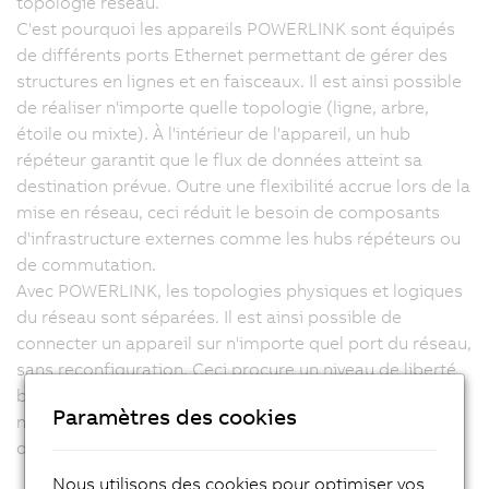
topologie réseau.
C'est pourquoi les appareils POWERLINK sont équipés
de différents ports Ethernet permettant de gérer des
structures en lignes et en faisceaux. Il est ainsi possible
de réaliser n'importe quelle topologie (ligne, arbre,
étoile ou mixte). À l'intérieur de l'appareil, un hub
répéteur garantit que le flux de données atteint sa
destination prévue. Outre une flexibilité accrue lors de la
mise en réseau, ceci réduit le besoin de composants
d'infrastructure externes comme les hubs répéteurs ou
de commutation.
Avec POWERLINK, les topologies physiques et logiques
du réseau sont séparées. Il est ainsi possible de
connecter un appareil sur n'importe quel port du réseau,
sans reconfiguration. Ceci procure un niveau de liberté
bien plus élevé lors de la conception et de la mise à
Paramètres des cookies
niveau de systèmes de machines modulaires, et bien
des erreurs de câblage sont évitées.
Nous utilisons des cookies pour optimiser vos