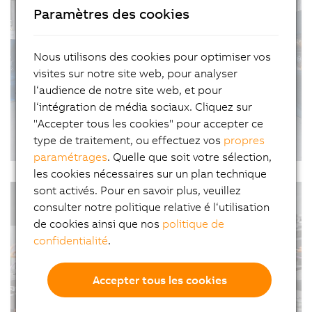
Paramètres des cookies
l'intérieur du tunnel de base du Ceneri sont
contrôlés et…
Nous utilisons des cookies pour optimiser vos
visites sur notre site web, pour analyser
l‘audience de notre site web, et pour
l‘intégration de média sociaux. Cliquez sur
"Accepter tous les cookies" pour accepter ce
type de traitement, ou effectuez vos
propres
Standardisé et pourtant flexible
paramétrages
. Quelle que soit votre sélection,
16/01/2023
| 6m
les cookies nécessaires sur un plan technique
Standardisé et pourtant flexible : le fabricant de
sont activés. Pour en savoir plus, veuillez
#Interviews #FabricationAdaptative
machines spéciales Strama-MPS utilise un
consulter notre politique relative é l‘utilisation
#PersonnalisationDeMasse
convoyeur intelligent intelligent de B&R, donnant
de cookies ainsi que nos
politique de
ainsi une nouvelle dimension à ses machines
confidentialité
.
d'assemblage.
Accepter tous les cookies