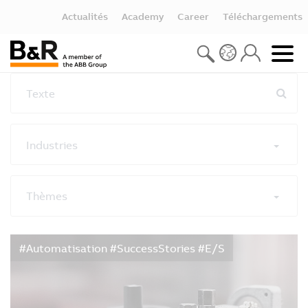
Actualités
Academy
Career
Téléchargements
Texte
Industries
Thèmes
Réinitialiser les filtres
#Automatisation #SuccessStories #E/S