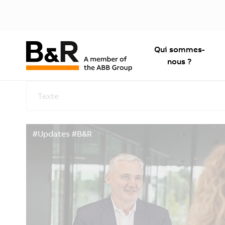
Qui sommes-
nous ?
Texte
#Updates #B&R