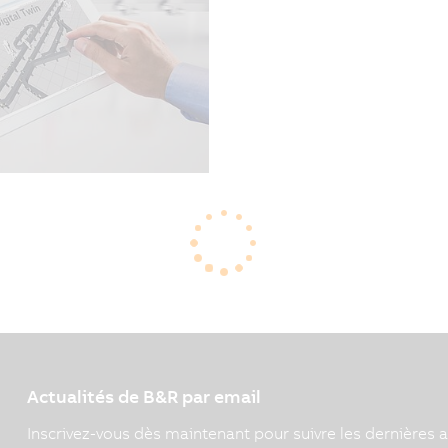
09/07/2021
| 4m
Remplacer du matériel po
une opération longue et 
automatisation et simulat
d'une machine existante 
ans la simulation, Beate
assurent le bon
r pour l'ensemble du
Actualités de B&R par email
Inscrivez-vous dès maintenant pour suivre les dernières a
S'INSCRIRE MAINTENANT