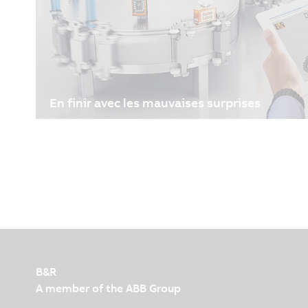
En finir avec les mauvaises surprises
29/06/2021
| 3m
Directrice de la société machineering spécialisée d
Freyer explique comment les jumeaux numériques 
fonctionnement des machines et créent de la valeu
processus de production.
B&R
A member of the ABB Group
B&R Headquarters: Frauenfeld
Langfeldstrasse 90
8500 Frauenfeld