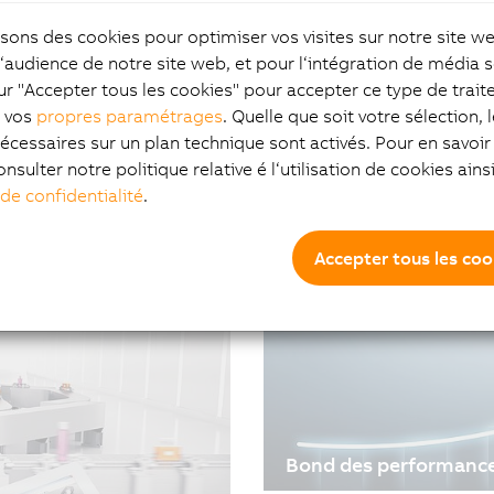
isons des cookies pour optimiser vos visites sur notre site w
"À ma connaissance, a
l‘audience de notre site web, et pour l‘intégration de média s
telle flexibilité et une
ur "Accepter tous les cookies" pour accepter ce type de trai
z vos
propres paramétrages
. Quelle que soit votre sélection, 
30/08/2021
| 5m
écessaires sur un plan technique sont activés. Pour en savoir 
B&R a choisi de proposer
ur les
#Plastique #SuccessStorie
onsulter notre politique relative é l‘utilisation de cookies ain
L'expert vision Andreas Wa
 de confidentialité
.
quoi consiste réellement 
onnage d'emballages DCM-
Accepter tous les coo
efficacité de ses clients
ées et en s’appuyant sur
Bond des performances