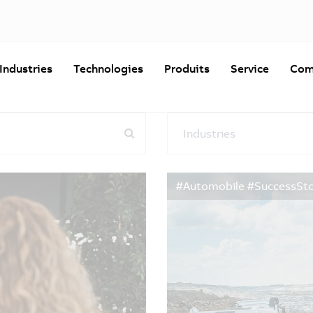
Industries
Technologies
Produits
Service
Com
Industries
Réinitialiser les filtres
#Automobile #SuccessSto