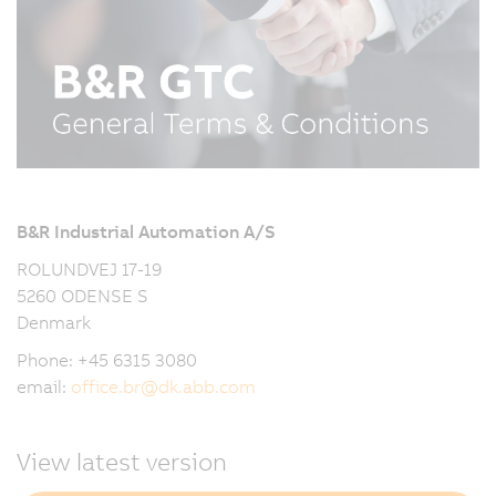
B&R Industrial Automation A/S
ROLUNDVEJ 17-19
5260 ODENSE S
Denmark
Phone: +45 6315 3080
email:
office.br
@
dk.abb.com
View latest version