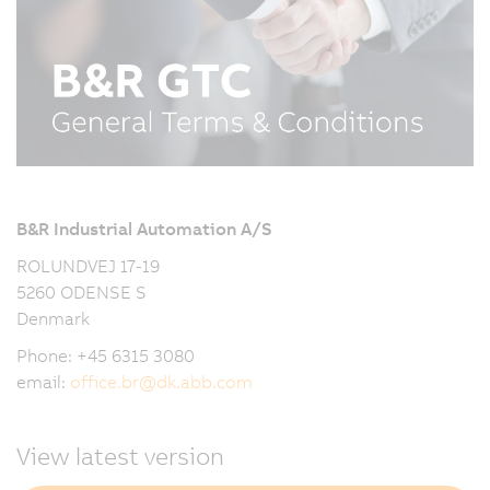
B&R Industrial Automation A/S
ROLUNDVEJ 17-19
5260 ODENSE S
Denmark
Phone: +45 6315 3080
email:
office.br
@
dk.abb.com
View latest version