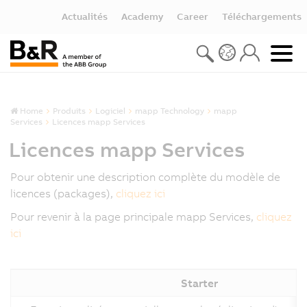
Actualités
Academy
Career
Téléchargements
Home
Produits
Logiciel
mapp Technology
mapp
Services
Licences mapp Services
Licences mapp Services
Pour obtenir une description complète du modèle de
licences (packages),
cliquez ici
Pour revenir à la page principale mapp Services,
cliquez
ici
Starter