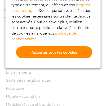
type de traitement, ou effectuez vos
propres
Produits
paramétrages
. Quelle que soit votre sélection,
les cookies nécessaires sur un plan technique
sont activés. Pour en savoir plus, veuillez
PC industriels
consulter notre politique relative é l‘utilisation
Visualisation et commande
de cookies ainsi que nos
politique de
confidentialité
.
Systèmes de contrôle
Systèmes d’E/S
Accepter tous les cookies
Systèmes de vision
Technologie de sécurité
Entraînements
Systèmes mécatroniques
Robotique
Mobile Automation
Modules réseau et bus de terrain