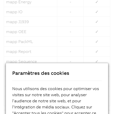
mapp Energy
-
✓
mapp IO
-
✓
mapp J1939
-
✓
mapp OEE
-
✓
mapp PackML
-
✓
mapp Report
-
✓
mapp Sequence
-
✓
mapp Skyline
-
✓
Paramètres des cookies
mapp Tweet
-
✓
Nous utilisons des cookies pour optimiser vos
mapp User
-
✓
visites sur notre site web, pour analyser
l‘audience de notre site web, et pour
mapp UserX
-
✓
l‘intégration de média sociaux. Cliquez sur
"Accepter tous les cookies" pour accepter ce