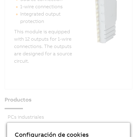
1-wire connections
Integrated output
protection
This module is equipped
with 12 outputs for 1-wire
connections. The outputs
are designed for a source
circuit.
Productos
PCs industriales
Visualización y gestión
Configuración de cookies