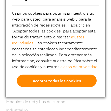
Sistemas PLC
Sistemas de E/S
Usamos cookies para optimizar nuestro sitio
Sistema X20
web para usted, para análisis web y para la
integración de redes sociales. Haga clic en
Sistemas X20 revestidos
"Aceptar todas las cookies" para aceptar esta
Sistema X67
forma de tratamiento o realizar
ajustes
Sistema XV
individuales
. Las cookies técnicamente
necesarias se establecen independientemente
Sistemas de visión
de la selección realizada. Para obtener más
Tecnología de Seguridad
información, consulte nuestra política sobre el
uso de cookies y nuestros
avisos de privacidad
.
Motion control
Sistemas mecatrónicos
Aceptar todas las cookies
Robótica industrial
Automatización móvil
Módulos de red y bus de campo
Industrial IoT