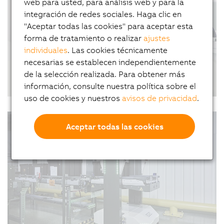
web para usted, para análisis web y para la
make efficient use of every square meter.
integración de redes sociales. Haga clic en
Employees, pallets and autonomous transport
"Aceptar todas las cookies" para aceptar esta
systems share the same workspaces. Nipper has
forma de tratamiento o realizar
ajustes
optimized its…
individuales
. Las cookies técnicamente
necesarias se establecen independientemente
de la selección realizada. Para obtener más
Braiding technology that saves lives
información, consulte nuestra política sobre el
uso de cookies y nuestros
avisos de privacidad
.
09.01.2026
| 3m
Sometimes it’s a tiny implant that saves a life: a
#Vídeos #CasosDeéxito #PLC #FábricaInteligente
stent that ensures blood flow. Manufacturing
Aceptar todas las cookies
these small lifesavers is a highly precise,
technically demanding process. Admedes and
B&R, the Machine Automation Division of ABB,
reimagined stent…