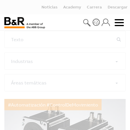
Noticias
Academy
Carrera
Descargar
Texto
Industrias
Áreas temáticas
Restablecer todos los filtros
#Automatización #ControlDeMovimiento