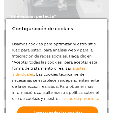
"Una opción perfecta"
10.03.2021
| 5m
Configuración de cookies
Un enfoque más económico para la
#Artículos #ControlDeMovimiento
modernización es lo que representa la
#TransporteDeProducto #FábricaInteligente
retroadaptación. Hace veinte años, Dieter Burri se
Usamos cookies para optimizar nuestro sitio
dedicó a la retroadaptación de máquinas
web para usted, para análisis web y para la
herramienta. Para automatizar sus máquinas,
integración de redes sociales. Haga clic en
confía en la gama de productos de hardware y…
"Aceptar todas las cookies" para aceptar esta
forma de tratamiento o realizar
ajustes
individuales
. Las cookies técnicamente
necesarias se establecen independientemente
de la selección realizada. Para obtener más
información, consulte nuestra política sobre el
Una nueva era de la productividad
uso de cookies y nuestros
avisos de privacidad
.
27.01.2021
| 4m
Las plantas y la maquinaria actuales ocupan
#Automatización #CasosDeéxito
Aceptar todas las cookies