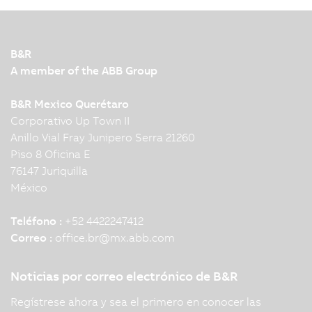
B&R
A member of the ABB Group
B&R Mexico Querétaro
Corporativo Up Town II
Anillo Vial Fray Junipero Serra 21260
Piso 8 Oficina E
76147 Juriquilla
México
Teléfono :
+52 4422247412
Correo :
office.br
@
mx.abb.com
Noticias por correo electrónico de B&R
Regístrese ahora y sea el primero en conocer las