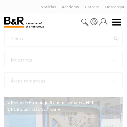
Noticias
Academy
Carrera
Descargar
Texto
Industrias
Áreas temáticas
Restablecer todos los filtros
#EnvaseYEmbalaje #CasosDeéxito #HMI
#PCIndustrial #Software