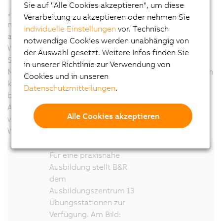
Sie auf "Alle Cookies akzeptieren", um diese
„Für die Praxis ist es wichtig bereits in der Ausbildung
Verarbeitung zu akzeptieren oder nehmen Sie
mit Geräten und Komponenten aus dem Feld zu
individuelle Einstellungen
vor. Technisch
arbeiten. So lernen die Lehrlinge bereits früh mit den
notwendige Cookies werden unabhängig von
Werkzeugen umzugehen und bleiben kontinuierlich am
der Auswahl gesetzt. Weitere Infos finden Sie
Stand der Technik“, sagt Hermann Obermair, General
in unserer Richtlinie zur Verwendung von
Manager Sales Region Austria. Mit den Übungsstationen
Cookies und in unseren
können die Lehrlinge das Wissen, das sie vermittelt
Datenschutzmitteilungen
.
bekommen, unmittelbar im Betrieb anwenden. Nach
Abschluss der Lehrperiode haben die Lehrlinge der
Alle Cookies akzeptieren
voestalpine die Möglichkeit die Automatisierung im
Werk von B&R live zu erleben.
Für eine praxisnahe
Ausbildung stellt B&R
dem
Ausbildungszentrum 13
Übungsstationen zur
Verfügung. Am Bild: