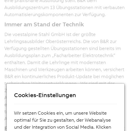
eine praxisnahe Ausbildung stellt B&R dem
Ausbildungszentrum 13 Übungsstationen mit verbauten
Automatisierungskomponenten zur Verfügung.
Immer am Stand der Technik
Die voestalpine Stahl GmbH ist der größte
Lehrlingsausbilder Oberösterreichs. Die von B&R zur
Verfügung gestellten Übungsstationen sind bereits im
Ausbildungsplan zum „Facharbeiter Elektrotechnik“
enthalten. Damit die Lehrlinge mit modernsten
Maschinen und Werkzeugen arbeiten können, versichert
B&R ein kontinuierliches Produkt-Update bei möglichen
technischen Weiterentwicklungen. „Wir sind mit der
Zusammenarbeit mit B&R sehr zufrieden, unsere
Cookies-Einstellungen
Ausbilder wurden professionell auf die neuen Produkte
eingeschult und können so unsere Lehrlinge optimal
trainieren", sagt Werner Grubmüller,
Wir setzen Cookies ein, um unsere Website
Ausbildungskoordinator des Ausbildungszentrums.
optimal für Sie zu gestalten, der Webanalyse
und der Integration von Social Media. Klicken
Fundierte Vorbereitung auf die Arbeitswelt