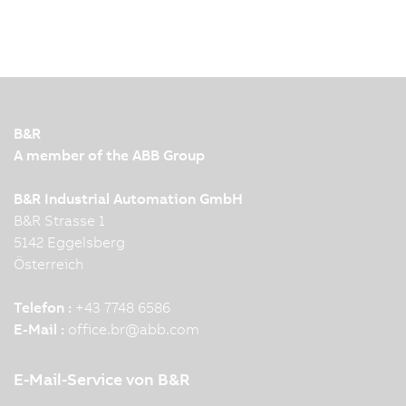
B&R
A member of the ABB Group
B&R Industrial Automation GmbH
B&R Strasse 1
5142 Eggelsberg
Österreich
Telefon :
+43 7748 6586
E-Mail :
office.br
@
abb.com
E-Mail-Service von B&R