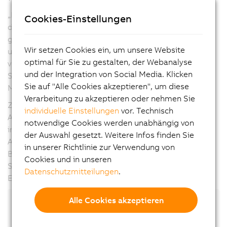
„Für die Implementierung von Industrie 4.0 muss ein
Cookies-Einstellungen
durchgängiges Netzwerk in der gesamten Fabrik
geschaffen werden. Die enge Integration von OPC UA
Wir setzen Cookies ein, um unsere Website
und POWERLINK mit openSAFETY ermöglicht
optimal für Sie zu gestalten, der Webanalyse
vollständige Transparenz vom ERP-System bis zum
und der Integration von Social Media. Klicken
Sensor“, sagte Werner Paulin, International Sales
Sie auf "Alle Cookies akzeptieren", um diese
Manager bei B&R.
Verarbeitung zu akzeptieren oder nehmen Sie
Zusätzlich präsentierte B&R intelligente
individuelle Einstellungen
vor. Technisch
Automatisierungskonzepte für Maschinen und Anlagen
notwendige Cookies werden unabhängig von
in Smart Factories. Der durchgängigen Simulation der
der Auswahl gesetzt. Weitere Infos finden Sie
Automatisierungslösung kommt hier eine besondere
in unserer Richtlinie zur Verwendung von
Bedeutung zu. Diese vereinfacht nicht nur die Arbeit der
Cookies und in unseren
Softwareentwickler, sondern steigert zudem die
Datenschutzmitteilungen
.
Effizienz und verkürzt die Time-to-market.
Alle Cookies akzeptieren
Das IEEE Industry
Forum dient als
Informationsplattform