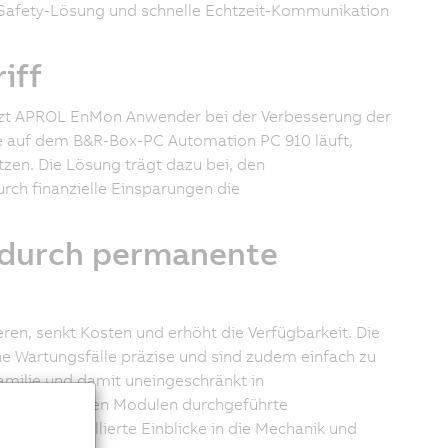
e Safety-Lösung und schnelle Echtzeit-Kommunikation
iff
tzt APROL EnMon Anwender bei der Verbesserung der
die auf dem B&R-Box-PC Automation PC 910 läuft,
zen. Die Lösung trägt dazu bei, den
rch finanzielle Einsparungen die
durch permanente
eren, senkt Kosten und erhöht die Verfügbarkeit. Die
 Wartungsfälle präzise und sind zudem einfach zu
familie und damit uneingeschränkt in
die lokal in den Modulen durchgeführte
ichen detaillierte Einblicke in die Mechanik und