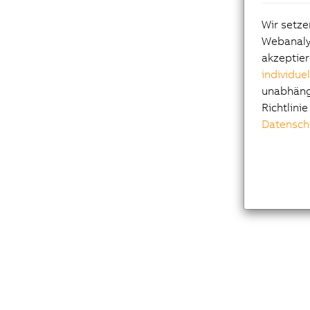
Wir setze
Webanalys
akzeptier
individue
unabhängi
Richtlini
Datensch