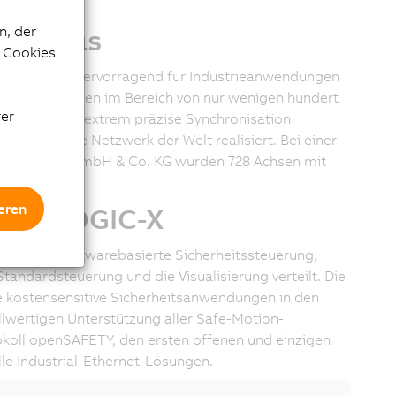
sse.
n, der
 400 µs
e Cookies
genschaften hervorragend für Industrieanwendungen
nikationszyklen im Bereich von nur wenigen hundert
rer
öglicht eine extrem präzise Synchronisation
schnellste Netzwerk der Welt realisiert. Bei einer
schinenbau GmbH & Co. KG wurden 728 Achsen mit
eren
 SafeLOGIC-X
B&R eine softwarebasierte Sicherheitssteuerung,
Standardsteuerung und die Visualisierung verteilt. Die
e kostensensitive Sicherheitsanwendungen in den
ollwertigen Unterstützung aller Safe-Motion-
koll openSAFETY, den ersten offenen und einzigen
e Industrial-Ethernet-Lösungen.