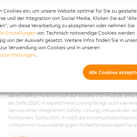
erlauben eine effiziente Optimierung bestehender Proze
n Cookies ein, um unsere Website optimal für Sie zu gestalte
POWERLINK – 728 Achsen in
e und der Integration von Social Media. Klicken Sie auf "All
en", um diese Verarbeitung zu akzeptieren oder nehmen Sie
POWERLINK eignet sich aufgrund seiner spezifischen Ei
lle Einstellungen
vor. Technisch notwendige Cookies werden
mit harter Echtzeit. Der Ethernet-Standard weist Kommu
g von der Auswahl gesetzt. Weitere Infos finden Sie in unse
Mikrosekunden auf. Die Verwendung von Querverkehr erm
e zur Verwendung von Cookies und in unseren
mehrerer Achsen. Daher wurde mit POWERLINK das bislang 
utzmitteilungen
.
zweidimensionalen Folienstreckanlage der Brückner Ma
400 µs Taktrate synchronisiert.
Alle Cookies akzepti
Virtuelle Safety-Steuerung
Für sichere Automatisierungs-Anwendungen präsentiert 
deren Safety-Funktion sich auf sichere I/O-Module, eine 
als SafeLOGIC-X bezeichnete Lösung bringt auch kleiner
Genuss einer integrierten Safety-Lösung, inklusive der v
Funktionen. SafeLOGIC-X nutzt als Kommunikationsproto
vollkommen busunabhängigen Sicherheitsstandard für all