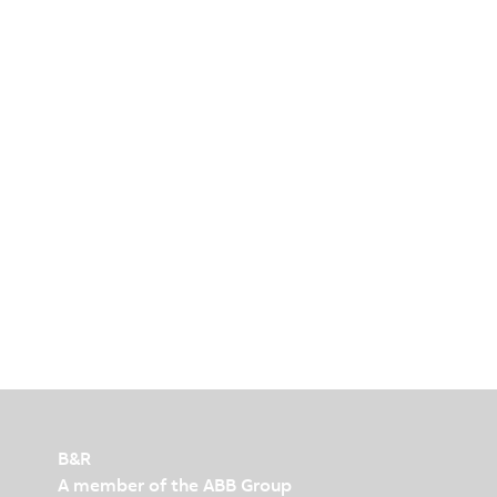
B&R
A member of the ABB Group