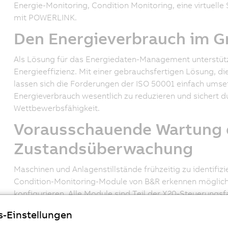
Energie-Monitoring, Condition Monitoring, eine virtuell
mit POWERLINK.
Den Energieverbrauch im Gr
Als Lösung für das Energiedaten-Management unterstü
Energieeffizienz. Mit einer gebrauchsfertigen Lösung, 
lassen sich die Forderungen der ISO 50001 einfach umset
Energieverbrauch wesentlich zu reduzieren und sichert du
Wettbewerbsfähigkeit.
Vorausschauende Wartung 
Zustandsüberwachung
Maschinen und Anlagenstillstände frühzeitig zu identifizi
Condition-Monitoring-Module von B&R erkennen mögliche
konfigurieren. Alle Module sind Teil der X20-Steuerungs
Steuerungstopologien verwendbar. Die Besonderheit ist 
s-Einstellungen
Schwingungsanalyse. Fertig aufbereitete Resultate ermögl