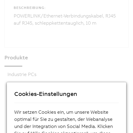
BESCHREIBUNG:
POWERLINK/Ethernet-Verbindungskabel, RJ45
auf RJ45, schleppkettentauglich, 10 m
Produkte
Industrie PCs
Visualisieren und Bedienen
Cookies-Einstellungen
Steuerungssysteme
X20 System
Wir setzen Cookies ein, um unsere Website
X20 System coated
optimal für Sie zu gestalten, der Webanalyse
X90 mobile Steuerungssystem
und der Integration von Social Media. Klicken