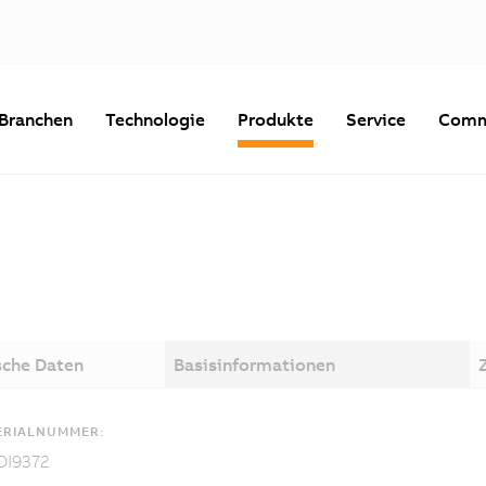
Branchen
Technologie
Produkte
Service
Comm
sche Daten
Basisinformationen
ERIALNUMMER:
DI9372