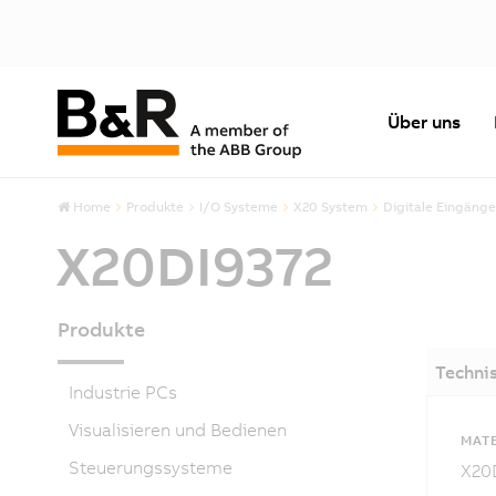
Über uns
Home
Produkte
I/O Systeme
X20 System
Digitale Eingänge
X20DI9372
Produkte
Techni
Industrie PCs
Visualisieren und Bedienen
MAT
Steuerungssysteme
X20