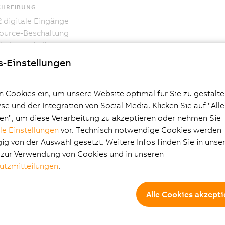
CHREIBUNG:
2 digitale Eingänge
ource-Beschaltung
-Leitertechnik
oftware-Eingangsfilter für gesamtes Modul einstellbar
s-Einstellungen
Modul ist mit 12 Eingängen in 1-Leitertechnik ausgestattet.
 für Source-Beschaltung ausgelegt.
n Cookies ein, um unsere Website optimal für Sie zu gestalte
e und der Integration von Social Media. Klicken Sie auf "All
en", um diese Verarbeitung zu akzeptieren oder nehmen Sie
lle Einstellungen
vor. Technisch notwendige Cookies werden
g von der Auswahl gesetzt. Weitere Infos finden Sie in unse
e zur Verwendung von Cookies und in unseren
utzmitteilungen
.
Alle Cookies akzepti