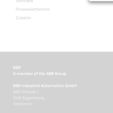
Software
Prozessleittechnik
Zubehör
B&R
A member of the ABB Group
B&R Industrial Automation GmbH
B&R Strasse 1
5142 Eggelsberg
Österreich