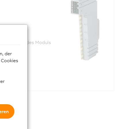
 Die Eingänge des Moduls
n, der
e Cookies
rer
eren