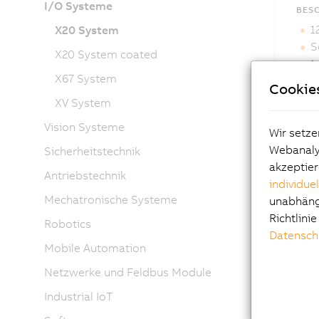
I/O Systeme
BES
1
X20 System
S
X20 System coated
1
X67 System
S
Cookie
XV System
Das 
sind
Vision Systeme
Wir setze
Webanalys
Sicherheitstechnik
akzeptier
Antriebstechnik
individue
Mechatronische Systeme
unabhängi
Richtlini
Robotics
Datensch
Mobile Automation
Netzwerke und Feldbus Module
Industrial IoT