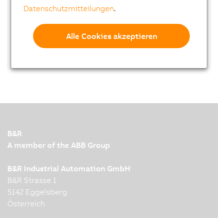
Datenschutzmitteilungen
.
B&R Panel Designer
Alle Cookies akzeptieren
B&R
A member of the ABB Group
B&R Industrial Automation GmbH
B&R Strasse 1
5142 Eggelsberg
Österreich