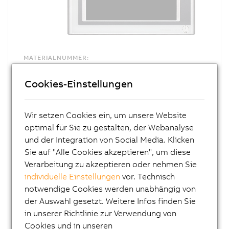
MATERIALNUMMER:
5AP920.1043-01
Cookies-Einstellungen
BESCHREIBUNG:
10,4" TFT VGA color Display
Wir setzen Cookies ein, um unsere Website
Analoger resistiver Touch Screen
optimal für Sie zu gestalten, der Webanalyse
Geringe Einbautiefe
und der Integration von Social Media. Klicken
Lüfterloser Betrieb
Sie auf "Alle Cookies akzeptieren", um diese
Erweiterbar durch Display Links oder
Verarbeitung zu akzeptieren oder nehmen Sie
PPC300
individuelle Einstellungen
vor. Technisch
Automation Panel AP920 10,4" TFT - 640 x 480
notwendige Cookies werden unabhängig von
Pixel (4:3) - Singletouch (analog resitiv) -
der Auswahl gesetzt. Weitere Infos finden Sie
Querformat - Schutzart IP65 (frontseitig)
in unserer Richtlinie zur Verwendung von
Cookies und in unseren
WEITERFÜHRENDE INFORMATIONEN: