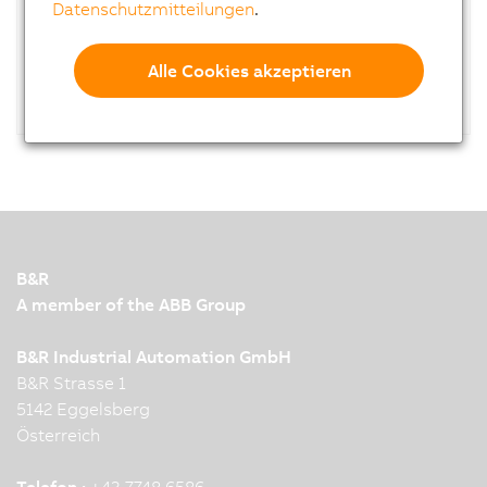
Datenschutzmitteilungen
.
IP65 (frontseitig); 24 VDC; Flanschmontage
oben.
Alle Cookies akzeptieren
B&R
A member of the ABB Group
B&R Industrial Automation GmbH
B&R Strasse 1
5142 Eggelsberg
Österreich
Telefon :
+43 7748 6586