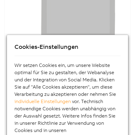
Cookies-Einstellungen
MATERIALNUMMER:
5AP830.215C-00
Wir setzen Cookies ein, um unsere Website
BESCHREIBUNG:
optimal für Sie zu gestalten, der Webanalyse
21,5" TFT Full HD color Display
und der Integration von Social Media. Klicken
Multi Touch Screen (Projected Capacitive, 4
Sie auf "Alle Cookies akzeptieren", um diese
simultane Touchpunkte)
Verarbeitung zu akzeptieren oder nehmen Sie
Flexible, hängende Tragarmmontage
individuelle Einstellungen
vor. Technisch
Lüfterloser Betrieb
notwendige Cookies werden unabhängig von
der Auswahl gesetzt. Weitere Infos finden Sie
Automation Panel AP830; 21,5" Full HD color
in unserer Richtlinie zur Verwendung von
TFT Display mit Multi Touch Screen (Projected
Cookies und in unseren
Capacitive); 2x USB 2.0 Schnittstellen; Schutzart