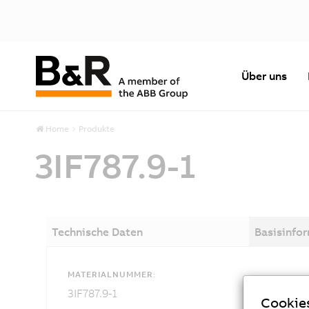
Über uns
Home
Produkte
3IF787.9-1
Technische Daten
Basisinfo
MATERIALNUMMER:
3IF787.9-1
Cookie