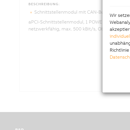
BESCHREIBUNG:
Schnittstellenmodul mit CAN-Bus und POW
Wir setze
aPCI-Schnittstellenmodul, 1 POWERLINK-Schnitt
Webanalys
netzwerkfähig, max. 500 kBit/s, Objektpuffer 
akzeptier
individue
unabhängi
Richtlini
Datensch