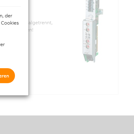
n, der
lle, potenzialgetrennt,
e Cookies
dert bestellen!
rer
eren