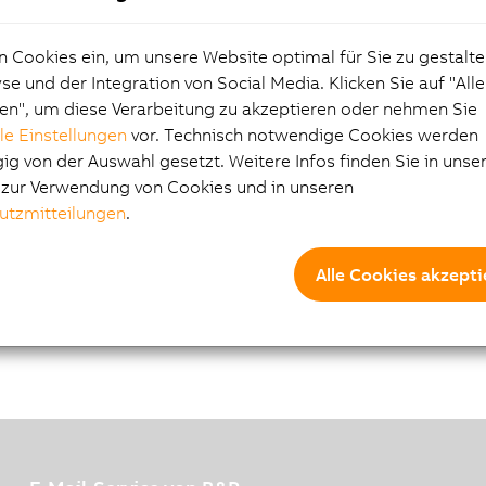
ERLINK
n Cookies ein, um unsere Website optimal für Sie zu gestalte
stelle, Managing oder Controlled Node, 1 CAN-Bus-Schnittste
e und der Integration von Social Media. Klicken Sie auf "All
in Sende- und Empfangsrichtung, Feldklemme 1x TB704 geson
en", um diese Verarbeitung zu akzeptieren oder nehmen Sie
lle Einstellungen
vor. Technisch notwendige Cookies werden
g von der Auswahl gesetzt. Weitere Infos finden Sie in unse
e zur Verwendung von Cookies und in unseren
utzmitteilungen
.
Alle Cookies akzepti