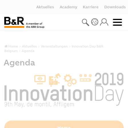
Aktuelles
Academy
Karriere
Downloads
Home
Aktuelles
Veranstaltungen
Innovation Day B&R
Belgium
Agenda
Agenda
Home