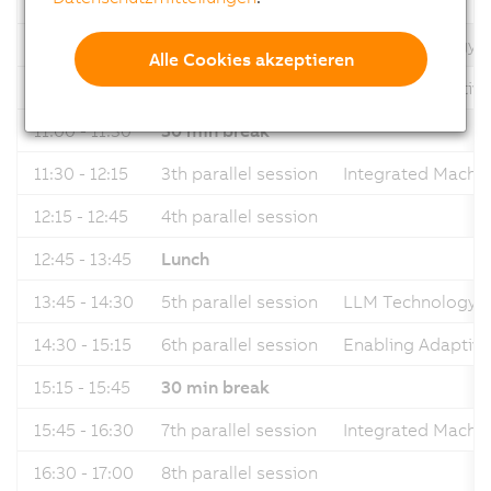
09:15
Opening
09:30 - 10:15
1st parallel session
LLM Technology 
Alle Cookies akzeptieren
10:15 - 11:00
2nd parral session
Enabling Adaptive
11:00 - 11:30
30 min break
11:30 - 12:15
3th parallel session
Integrated Machin
12:15 - 12:45
4th parallel session
12:45 - 13:45
Lunch
13:45 - 14:30
5th parallel session
LLM Technology 
14:30 - 15:15
6th parallel session
Enabling Adaptive
15:15 - 15:45
30 min break
15:45 - 16:30
7th parallel session
Integrated Machin
16:30 - 17:00
8th parallel session