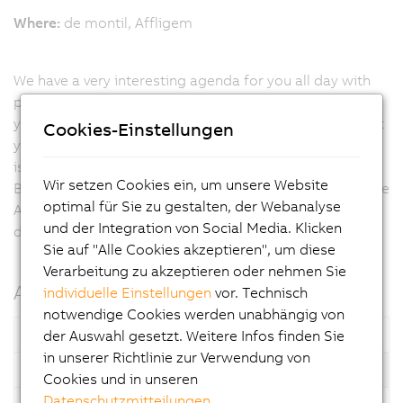
Where:
de montil, Affligem
We have a very interesting agenda for you all day with
parralel sessions, which will run twice a day. This way
you are able to attend all the interesting topics that suit
Cookies-Einstellungen
your wishes and demands. Besides that our show floor
is opened all day with live product demonstrations and
Wir setzen Cookies ein, um unsere Website
B&R product solutions, supported by our B&R Merelbeke
optimal für Sie zu gestalten, der Webanalyse
Application and Sales Engineers. They are open for
und der Integration von Social Media. Klicken
discussions and to answer all your questions.
Sie auf "Alle Cookies akzeptieren", um diese
Verarbeitung zu akzeptieren oder nehmen Sie
Agenda
individuelle Einstellungen
vor. Technisch
notwendige Cookies werden unabhängig von
Starts
What
Andromeda A
der Auswahl gesetzt. Weitere Infos finden Sie
in unserer Richtlinie zur Verwendung von
08:30
Arriving
Cookies und in unseren
Datenschutzmitteilungen
.