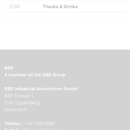
17:00
Thanks & Drinks
B&R
A member of the ABB Group
B&R Industrial Automation GmbH
B&R Strasse 1
5142 Eggelsberg
Österreich
Telefon :
+43 7748 6586