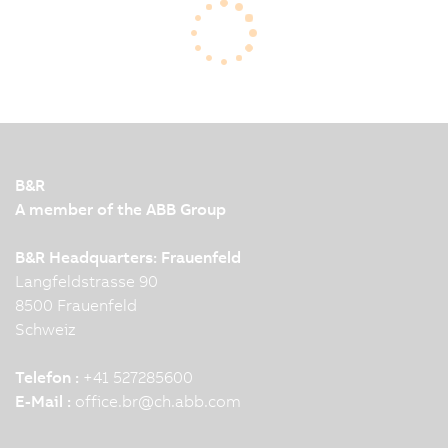
Development Manager, spricht über Maßnahmen
bei B&R, um die Lieferengpässe zu überwinden
B&R
A member of the ABB Group
B&R Headquarters: Frauenfeld
Langfeldstrasse 90
8500 Frauenfeld
Schweiz
Telefon :
+41 527285600
E-Mail :
office.br
@
ch.abb.com