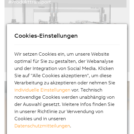
#Produkttransport
wirtschaftlicheren Druckprozess in
pharmazeutischen Produktionslinien.
Cookies-Einstellungen
Wir setzen Cookies ein, um unsere Website
optimal für Sie zu gestalten, der Webanalyse
Bihler hat den Bogen raus
und der Integration von Social Media. Klicken
31.05.2023
| 4m
Sie auf "Alle Cookies akzeptieren", um diese
Hochflexibles Produktionssystem für Hairpins mit
Verarbeitung zu akzeptieren oder nehmen Sie
#Interviews #AdaptiveFertigung #KleineLosgrößen
Automatisierungstechnik von B&R
individuelle Einstellungen
vor. Technisch
notwendige Cookies werden unabhängig von
der Auswahl gesetzt. Weitere Infos finden Sie
in unserer Richtlinie zur Verwendung von
Cookies und in unseren
Datenschutzmitteilungen
.