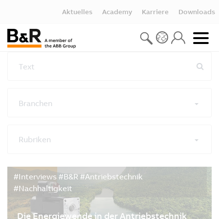
Aktuelles
Academy
Karriere
Downloads
Text
Branchen
Rubriken
Alle Filter zurücksetzen
#Interviews #B&R #Antriebstechnik
#Nachhaltigkeit
Die Energiewende in der Antriebstechnik