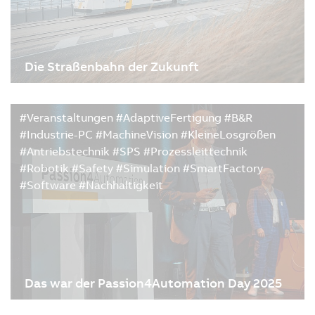
Die Straßenbahn der Zukunft
10.11.2020
| 3m
Als 1885 die erste Straßenbahn vom berühmten
#Veranstaltungen #AdaptiveFertigung #B&R
belgischen Kurzentrum Oostende in die Stadt
#Industrie-PC #MachineVision #KleineLosgrößen
Nieuwport fuhr, gab es eine große Feier. 1912
#Antriebstechnik #SPS #Prozessleittechnik
ersetzte Strom den Dampfbetrieb. Und vor kurzem
#Robotik #Safety #Simulation #SmartFactory
gab es wieder Grund zur Freude, denn nach mehr
#Software #Nachhaltigkeit
als 100 Jahren wurde…
Das war der Passion4Automation Day 2025
| 3m