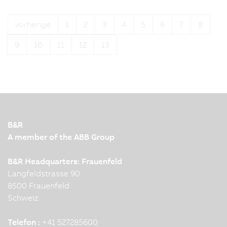
Das war der Passion4Automation Day
2025
vorherige
1
2
3
4
5
6
7
8
Ein Tag voller Technologie, Austausch und
9
10
11
12
13
Inspiration
B&R
A member of the ABB Group
B&R Headquarters: Frauenfeld
Langfeldstrasse 90
8500 Frauenfeld
Schweiz
Telefon :
+41 527285600