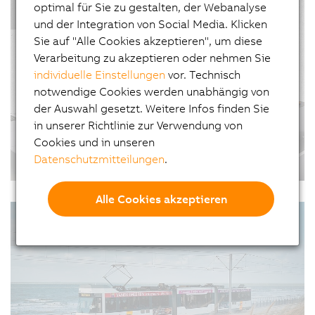
umzusetzen und bringt außerdem hohe Kosten mit
optimal für Sie zu gestalten, der Webanalyse
#Produkttransport #SmartFactory
sich. Eine Möglichkeit zur wirtschaftlichen
und der Integration von Social Media. Klicken
Modernisierung einer Produktion ist der Retrofit.
Sie auf "Alle Cookies akzeptieren", um diese
Für die Automatisierung seiner Maschinen
Verarbeitung zu akzeptieren oder nehmen Sie
entschied sich…
individuelle Einstellungen
vor. Technisch
notwendige Cookies werden unabhängig von
der Auswahl gesetzt. Weitere Infos finden Sie
in unserer Richtlinie zur Verwendung von
Cookies und in unseren
Datenschutzmitteilungen
.
Eine neue Ära der Produktivität
27.01.2021
| 3m
Alle Cookies akzeptieren
Moderne Produktionsmaschinen und -anlagen
#Automatisierung #Erfolgsgeschichten
brauchen sehr viel Platz. Es wird Zeit, die
#Produkttransport #Software
bisherigen Grenzen des Produkttransports zu
durchbrechen und so eine neue Ära der
Produktivität einzuleiten.