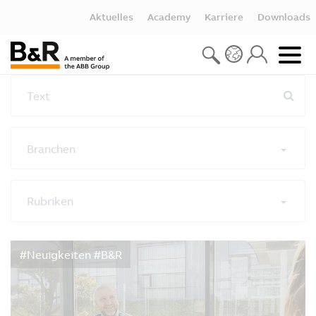
Aktuelles
Academy
Karriere
Downloads
Text
Branchen
Rubriken
Alle Filter zurücksetzen
#Neuigkeiten #B&R