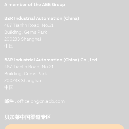
A member of the ABB Group
B&R Industrial Automation (China)
487 Tianlin Road, No.21
Building, Gems Park
200233 Shanghai
中国
B&R Industrial Automation (China) Co., Ltd.
487 Tianlin Road, No.21
Building, Gems Park
200233 Shanghai
中国
邮件 :
office.br
@
cn.abb.com
贝加莱中国渠道专区