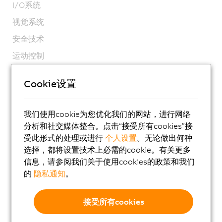
I/O系统
视觉系统
安全技术
运动控制
机电系统
Cookie设置
机器人技术
移动自动化
我们使用cookie为您优化我们的网站，进行网络
网络和现场总线模块
分析和社交媒体整合。点击“接受所有cookies”接
受此形式的处理或进行
个人设置
。无论做出何种
工业物联网
选择，都将设置技术上必需的cookie。有关更多
软件
信息，请参阅我们关于使用cookies的政策和我们
的
隐私通知
。
Automation Studio
Automation Runtime
接受所有cookies
Automation Net/PVI