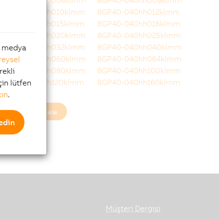
8GP40-040hh008klmm
8GP40-040hh009klmm
8GP40-040hh010klmm
8GP40-040hh012klmm
8GP40-040hh015klmm
8GP40-040hh016klmm
8GP40-040hh020klmm
8GP40-040hh025klmm
8GP40-040hh032klmm
8GP40-040hh040klmm
al medya
8GP40-040hh060klmm
8GP40-040hh064klmm
reysel
8GP40-040hh080klmm
8GP40-040hh100klmm
rekli
8GP40-040hh120klmm
8GP40-040hh160klmm
çin lütfen
kın
.
Daha fazla yükle
edin
Müşteri Dergisi