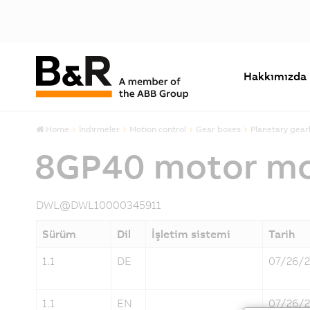
Hakkımızda
Home
İndirmeler
Motion control
Gear boxes
Planetary gea
8GP40 motor mou
DWL@DWL10000345911
Sürüm
Dil
İşletim sistemi
Tarih
1.1
DE
07/26/
1.1
EN
07/26/