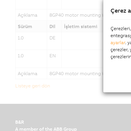
Çerez a
Açıklama
8GP40 motor mounting instructions
Sürüm
Dil
İşletim sistemi
Tarih
Çerezleri
entegrasy
1.0
DE
04/16/
ayarlar
. 
çerezler,
1.0
EN
04/16/
çerezleri
Açıklama
8GP40 motor mounting instructions
Listeye geri dön
B&R
A member of the ABB Group