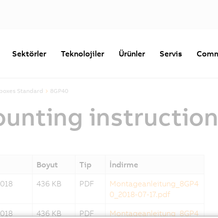
Sektörler
Teknolojiler
Ürünler
Servis
Comm
rboxes Standard
8GP40
nting instructio
Boyut
Tip
İndirme
2018
436 KB
PDF
Montageanleitung_8GP4
0_2018-07-17.pdf
2018
436 KB
PDF
Montageanleitung_8GP4