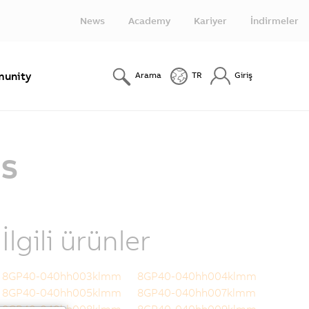
News
Academy
Kariyer
İndirmeler
unity
Arama
TR
Giriş
ns
İlgili ürünler
8GP40-040hh003klmm
8GP40-040hh004klmm
8GP40-040hh005klmm
8GP40-040hh007klmm