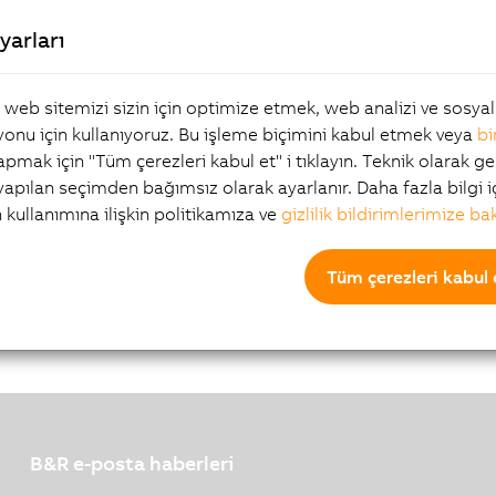
0_2018-07-17.pdf
yarları
Boyut
Tip
İndirme
, web sitemizi sizin için optimize etmek, web analizi ve sosy
onu için kullanıyoruz. Bu işleme biçimini kabul etmek veya
bi
2015
118 KB
PDF
Montageanleitung_8GP4
yapmak için "Tüm çerezleri kabul et" i tıklayın. Teknik olarak ge
0_V1.0.pdf
 yapılan seçimden bağımsız olarak ayarlanır. Daha fazla bilgi i
2015
118 KB
PDF
Montageanleitung_8GP4
n kullanımına ilişkin politikamıza ve
gizlilik bildirimlerimize ba
0_V1.0.pdf
Tüm çerezleri kabul 
B&R e-posta haberleri