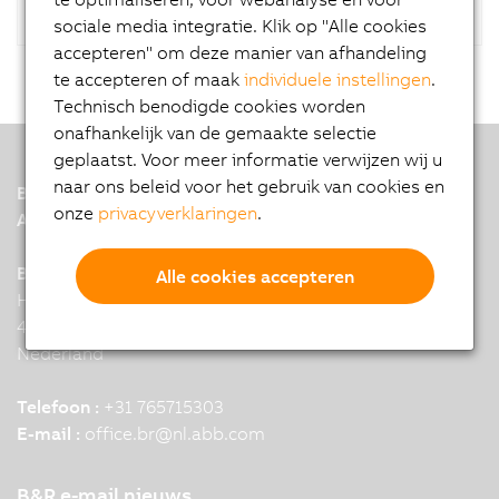
sociale media integratie. Klik op "Alle cookies
accepteren" om deze manier van afhandeling
te accepteren of maak
individuele instellingen
.
Technisch benodigde cookies worden
onafhankelijk van de gemaakte selectie
geplaatst. Voor meer informatie verwijzen wij u
naar ons beleid voor het gebruik van cookies en
B&R
onze
privacyverklaringen
.
A member of the ABB Group
B&R Headquarters: Breda
Alle cookies accepteren
Hoge Schouw 1
4817 BZ Breda
Nederland
Telefoon :
+31 765715303
E-mail :
office.br
@
nl.abb.com
B&R e-mail nieuws