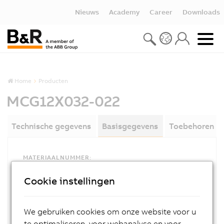
Nieuws
Academy
Career
Downloads
Home
Producten
MCG12X032-022
Technische gegevens
Basisgegevens
Toebehoren
MATERIAALNUMMER:
MCG12X032-022
Cookie instellingen
OMSCHRIJVING:
@
We gebruiken cookies om onze website voor u
te optimaliseren, voor webanalyse en voor